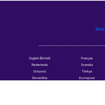
Betin
English (British)
Français
Nederlands
Svenska
Ελληνικά
Türkçe
Slovenčina
Български
ไทย
Tiếng Việt