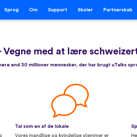
Sprog
Om
Support
Skoler
Partnerskab
-
Vegne med at lære schweizert
re end 30 millioner mennesker, der har brugt uTalks sp
Tal som en af de lokale
Sp
g
Vores mandlige og kvindelige stemmer er
He