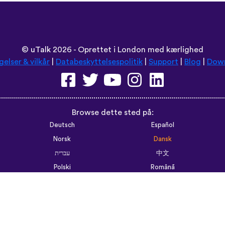
©
uTalk
2026 - Oprettet i London med kærlighed
gelser & vilkår
|
Databeskyttelsespolitik
|
Support
|
Blog
|
Dow
Browse dette sted på:
Deutsch
Español
Norsk
Dansk
עברית
中文
Polski
Română
한국어
Português do Brasil
Монгол
Azərbaycan dili