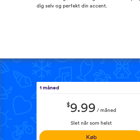
dig selv og perfekt din accent.
1 måned
$
9.99
/ måned
Slet når som helst
Køb