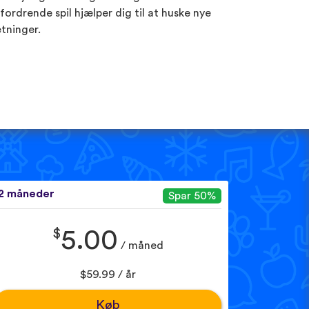
fordrende spil hjælper dig til at huske nye
tninger.
2 måneder
Spar 50%
$
5.00
/ måned
$59.99 / år
Køb