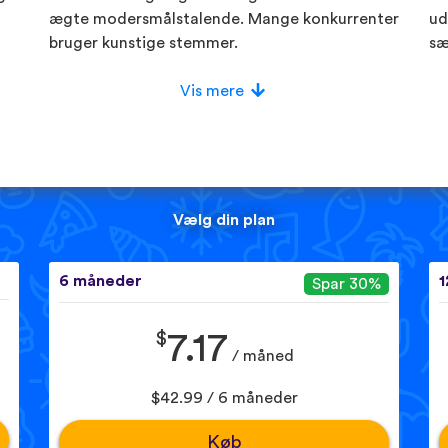
ægte modersmålstalende. Mange konkurrenter
ud
bruger kunstige stemmer.
sæ
Vis mere
Vælg din plan
6 måneder
1
Spar 30%
$
7.17
/ måned
$42.99 / 6 måneder
Køb