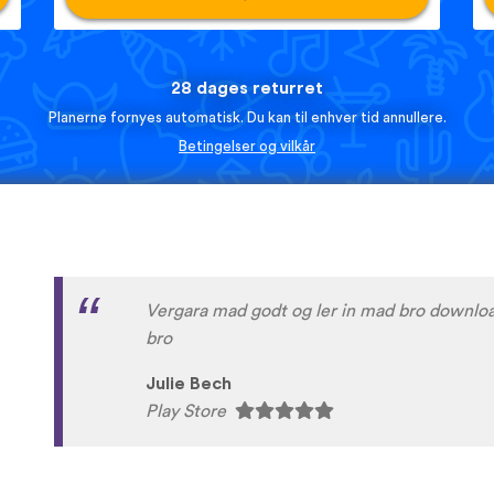
28 dages returret
Planerne fornyes automatisk. Du kan til enhver tid annullere.
Betingelser og vilkår