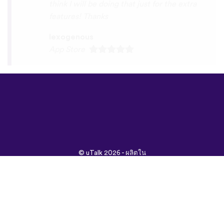
©
uTalk
2026 - ผลิตใน
ลอนดอนด้วยรัก
ข้อกำหนดและเงื่อนไข
|
นโยบายความเป็นส่วนตัว
|
ช่วยเหลือ
|
บล็อก
|
ดาวน์โหลด
ค้นหาเว็บนี้ใน:
English
Français
Deutsch
(British)
Español
Italiano
Русский
Nederlands
Svenska
Norsk
Dansk
Suomi
Magyar
Ελληνικά
Türkçe
עברית
中文
日本
Čeština
語