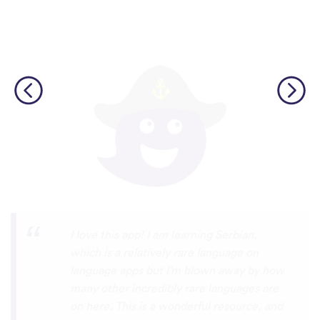
Although I only downloaded the app today,
I'm liking what I have seen, so far. I have
been playing around with it to try to learn
the format and how to navigate around
the app and have found it to be really user
friendly. When listening to the fluent
speakers' pronunciation, I really liked that
the phrase was spoken by both male and
female speakers, as I sometimes struggle
with hearing/understanding low register