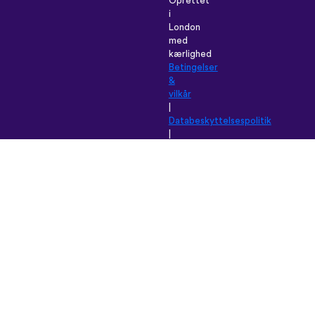
Oprettet
i
London
med
kærlighed
Betingelser
&
vilkår
|
Databeskyttelsespolitik
|
Support
|
Blog
|
Download