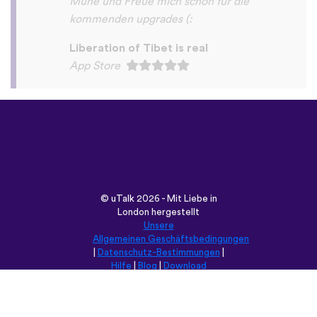
©
uTalk
2026 - Mit Liebe in
London hergestellt
Unsere
Allgemeinen Geschäftsbedingungen
|
Datenschutz-Bestimmungen
|
Hilfe
|
Blog
|
Download
Durchsuche diese Seite in:
English
Français
Deutsch
(British)
Español
Italiano
Русский
Nederlands
Svenska
Norsk
Dansk
Suomi
Magyar
Ελληνικά
Türkçe
עברית
中文
日本語
Čeština
Slovenčina
Български
Polski
Română
فارسی
Bahasa
(ایران)
Indonesia