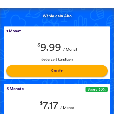
Wähle dein Abo
1 Monat
$
9.99
/ Monat
Jederzeit kündigen
Kaufe
6 Monate
Spare 30%
$
7.17
/ Monat