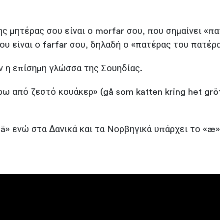
ς μητέρας σου είναι ο morfar σου, που σημαίνει «π
υ είναι ο farfar σου, δηλαδή ο «πατέρας του πατέρα
ν η επίσημη γλώσσα της Σουηδίας.
ω από ζεστό κουάκερ» (gå som katten kring het gröt
«ä» ενώ στα Δανικά και τα Νορβηγικά υπάρχει το «æ