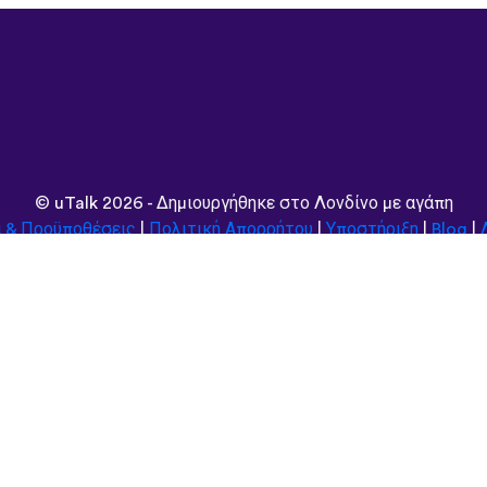
©
uTalk
2026 - Δημιουργήθηκε στο Λονδίνο με αγάπη
ι & Προϋποθέσεις
|
Πολιτική Απορρήτου
|
Υποστήριξη
|
Blog
|
Περιήγηση στον ιστότοπο σε:
Deutsch
Español
Norsk
Dansk
עברית
中文
Polski
Română