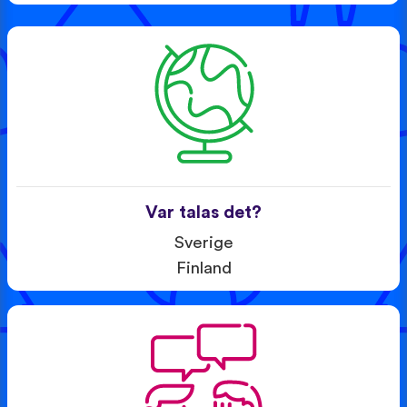
Var talas det?
Sverige
Finland