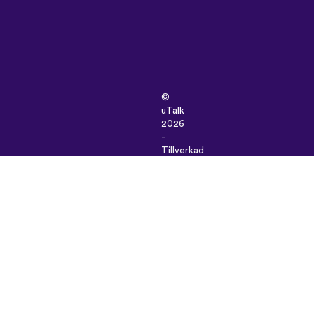
©
uTalk
2026
-
Tillverkad
i
London
med
kärlek
Användarvillkor
|
Integritetspolicy
|
Support
|
Blogg
|