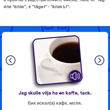
или "влак", е "tåget" - "влакът".
Jag skulle vilja ha en kaffe, tack.
Бих искал(а) кафе, моля.