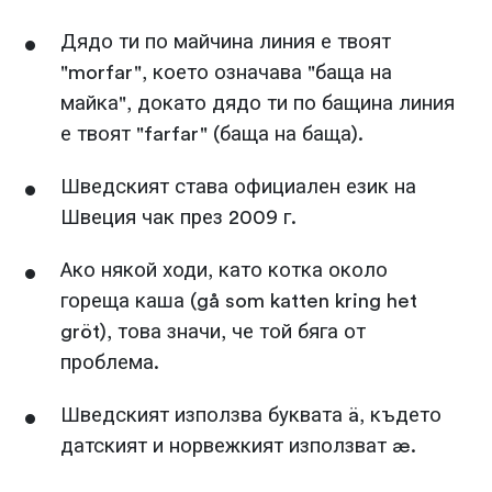
Дядо ти по майчина линия е твоят
"morfar", което означава "баща на
майка", докато дядо ти по бащина линия
е твоят "farfar" (баща на баща).
Шведският става официален език на
Швеция чак през 2009 г.
Ако някой ходи, като котка около
гореща каша (gå som katten kring het
gröt), това значи, че той бяга от
проблема.
Шведският използва буквата ä, където
датският и норвежкият използват æ.