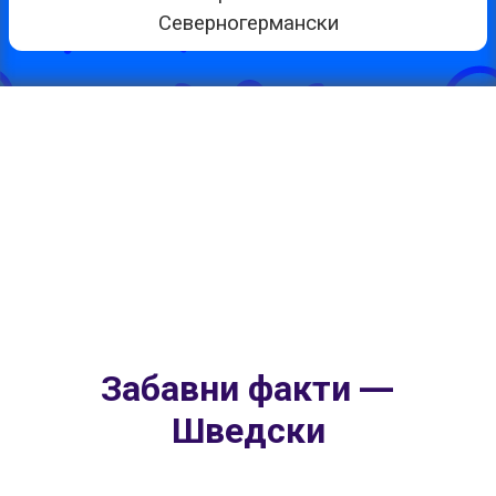
Северногермански
Забавни факти —
Шведски