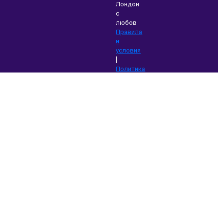
Лондон
с
любов
Правила
и
условия
|
Политика
на
поверителност
|
Поддръжка
|
Блог
|
Изтегляне