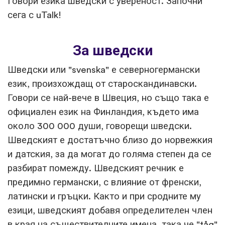
Говори езика шведски с увереност. Започни
сега с uTalk!
За шведски
Шведски или "svenska" е северногермански
език, произхождащ от староскандинавски.
Говори се най-вече в Швеция, но също така е
официален език на Финландия, където има
около 300 000 души, говорещи шведски.
Шведският е достатъчно близо до норвежкия
и датския, за да могат до голяма степен да се
разбират помежду. Шведският речник е
предимно германски, с влияние от френски,
латински и гръцки. Както и при сродните му
езици, шведският добавя определителен член
в края на съществителните имена, така че "tåg"