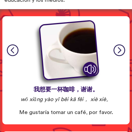
educación y los medios.
我想要一杯咖啡，谢谢。
wǒ xiǎng yào yī bēi kā fēi， xiè xiè。
Me gustaría tomar un café, por favor.