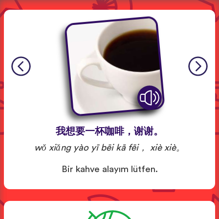
我想要一杯咖啡，谢谢。
wǒ xiǎng yào yī bēi kā fēi， xiè xiè。
Bir kahve alayım lütfen.