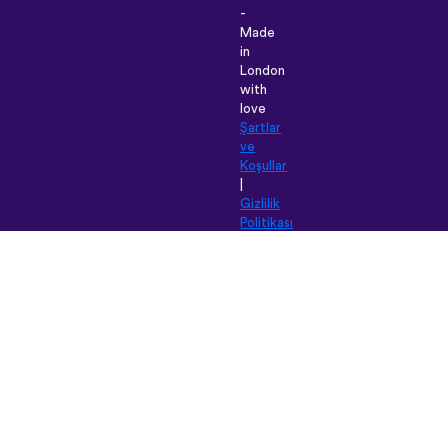
-
Made
in
London
with
love
Şartlar
ve
Koşullar
|
Gizlilik
Politikası
|
Destek
|
Blog
|
İndir