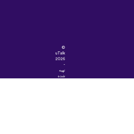
©
uTalk
2026
-
تهیه
شده
در
لندن
با
یک
دنیا
عشق
شرایط
و
ضوابط
|