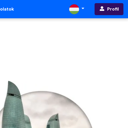
Profil
olatok