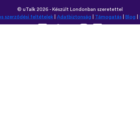
©
uTalk
2026 - Készült Londonban szeretettel
os szerződési feltételek
|
Adatbiztonság
|
Támogatás
|
Blog
|
Használt böngésző:
Deutsch
Español
Norsk
Dansk
עברית
中文
Polski
Română
한국어
Português do Brasil
Монгол
Azərbaycan dili