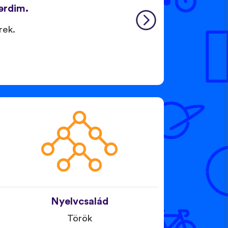
ərdim.
rek.
Nyelvcsalád
Török