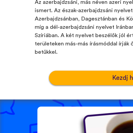
Az azerbajdzsáni, más néven azeri nye
ismert. Az észak-azerbajdzsáni nyelvet 
Azerbajdzsánban, Dagesztánban és Köz
míg a dél-azerbajdzsáni nyelvet Iránba
Szíriában. A két nyelvet beszélők jól é
területeken más-más írásmóddal írják 
betűkkel.
Kezdj 