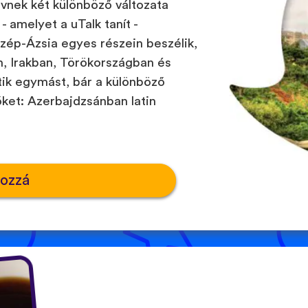
lvnek két különböző változata
- amelyet a uTalk tanít -
ép-Ázsia egyes részein beszélik,
n, Irakban, Törökországban és
rtik egymást, bár a különböző
őket: Azerbajdzsánban latin
hozzá