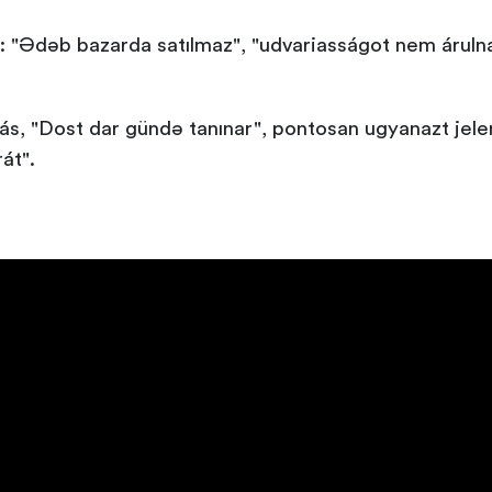
 "Ədəb bazarda satılmaz", "udvariasságot nem áruln
s, "Dost dar gündə tanınar", pontosan ugyanazt jel
át".