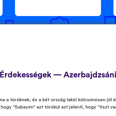
Érdekességek — Azerbajdzsán
na a töröknek, és a két ország lakói kölcsönösen jól
hogy "Subayım" azt törökül azt jelenti, hogy "tiszt va