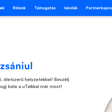
vek
Rólunk
Támogatás
Iskolák
Partnerkapcs
zsániul
i, életszerű helyzetekkel! Beszélj
ogj bele a uTalkkal már most!
l