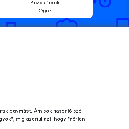
Közös török
Oguz
i
 értik egymást. Ám sok hasonló szó
gyok", míg azeriül azt, hogy "nőtlen