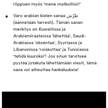
riippuen myös 'mene matkoihisi!'
Varo arabian kielen sanaa طرّش
(äännetään tarresh). Tämän sanan
merkitys on Kuwaitissa ja
Arabiemiraateissa 'lähettää', Saudi-
Arabiassa 'oksentaa', Syyriassa ja
Libanonissa 'roiskuttaa' ja Tunisiassa
'tehdä kuuroksi'! Jos sinun tarvitsee
pyytää jotakuta lähettämään viesti, tämä
sana voi aiheuttaa hankaluuksia!