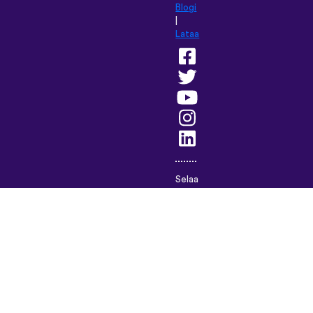
Blogi
|
Lataa
Selaa
tätä
sivustoa
kielellä:
English
(British)
Français
Deutsch
Español
Italiano