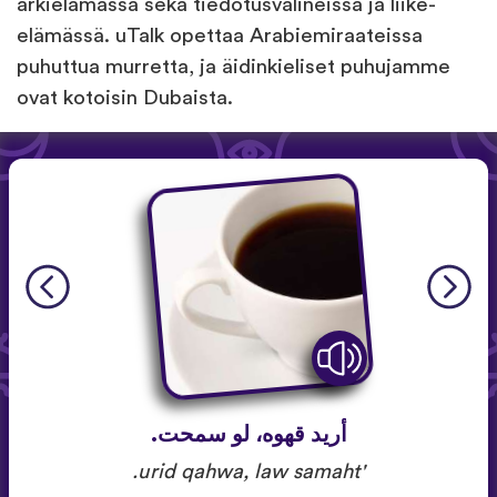
arkielämässä sekä tiedotusvälineissä ja liike-
elämässä. uTalk opettaa Arabiemiraateissa
puhuttua murretta, ja äidinkieliset puhujamme
ovat kotoisin Dubaista.
أريد قهوه، لو سمحت.
'urid qahwa, law samaht.