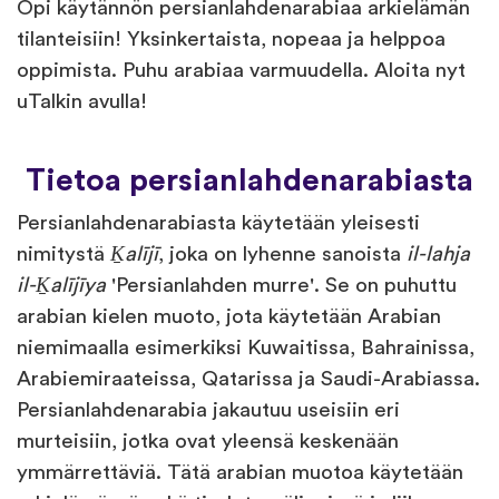
Opi käytännön persianlahdenarabiaa arkielämän
tilanteisiin! Yksinkertaista, nopeaa ja helppoa
oppimista. Puhu arabiaa varmuudella. Aloita nyt
uTalkin avulla!
Tietoa persianlahdenarabiasta
Persianlahdenarabiasta käytetään yleisesti
nimitystä
Ḵalījī
, joka on lyhenne sanoista
il-lahja
il-Ḵalījīya
'Persianlahden murre'. Se on puhuttu
arabian kielen muoto, jota käytetään Arabian
niemimaalla esimerkiksi Kuwaitissa, Bahrainissa,
Arabiemiraateissa, Qatarissa ja Saudi-Arabiassa.
Persianlahdenarabia jakautuu useisiin eri
murteisiin, jotka ovat yleensä keskenään
ymmärrettäviä. Tätä arabian muotoa käytetään