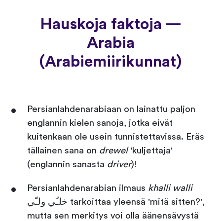
Hauskoja faktoja —
Arabia
(Arabiemiirikunnat)
Persianlahdenarabiaan on lainattu paljon
englannin kielen sanoja, jotka eivät
kuitenkaan ole usein tunnistettavissa. Eräs
tällainen sana on
drewel
'kuljettaja'
(englannin sanasta
driver
)!
Persianlahdenarabian ilmaus
khalli walli
خلـّي ولـّي tarkoittaa yleensä 'mitä sitten?',
mutta sen merkitys voi olla äänensävystä