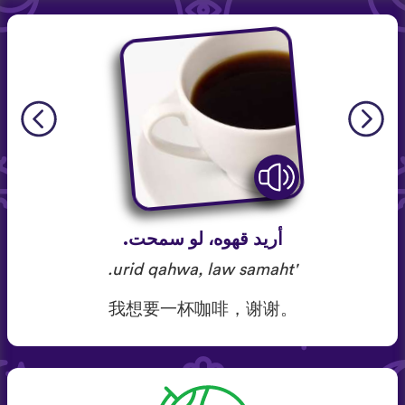
أريد قهوه، لو سمحت.
'urid qahwa, law samaht.
我想要一杯咖啡，谢谢。