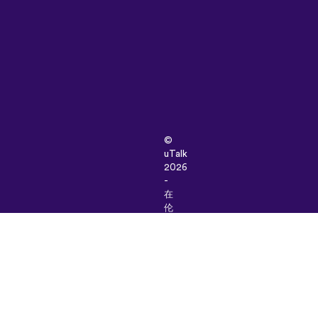
©
uTalk
2026
-
在
伦
敦
因
爱
而
生
条
款
和