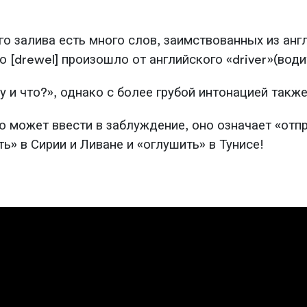
о залива есть много слов, заимствованных из анг
 [drewel] произошло от английского «driver»(води
 означает «ну и что?», однако с более грубой интонацией 
ь» в Сирии и Ливане и «оглушить» в Тунисе!