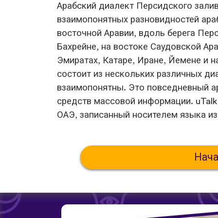
Арабский диалект Персидского залива (араб. اللهجة الخل
взаимопонятных разновидностей араб
восточной Аравии, вдоль берега Перс
Бахрейне, на востоке Саудовской Ар
Эмиратах, Катаре, Иране, Йемене и 
состоит из нескольких различных ди
взаимопонятны. Это повседневный ар
средств массовой информации. uTalk
ОАЭ, записанный носителем языка из
Нача