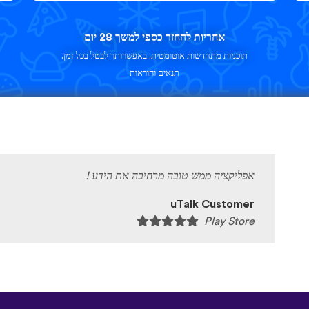
אחריות להחזר כספי למשך 28 יום
תוכניות מתחדשות אוטומטית. באפשרותך לבטל בכל זמן.
תנאים והוראות
אפליקציה ממש טובה מרחיבה את הידע !
uTalk Customer
Play Store