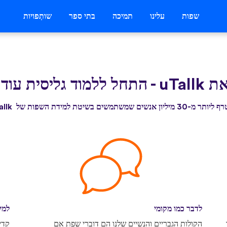
שפות
עלינו
תמיכה
בתי ספר
שותְפויות
uTall
-
התחל ללמוד גליסית עוד 
3 מיליון אנשים שמשתמשים בשיטת למידת השפות של uTallk
לדבר כמו מקומי
למי
הקולות הגבריים והנשיים שלנו הם דוברי שפת אם
קדי