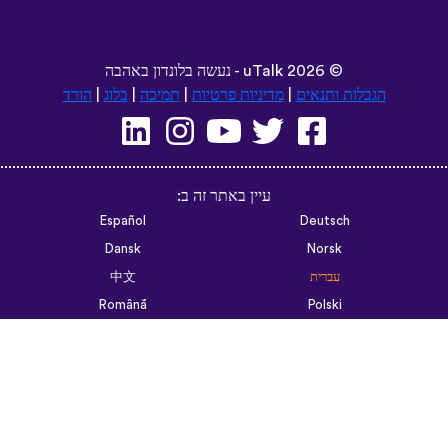
©
2026 - נעשה בלונדון באהבה
uTalk
הגבלות ותנאים
|
מדיניות פרטיות
|
תמיכה
|
בלוג
|
הורד
עיין באתר זה ב:
Español
Deutsch
Dansk
Norsk
עברית
中文
Română
Polski
Português do Brasil
한국어
Azərbaycan dili
Монгол