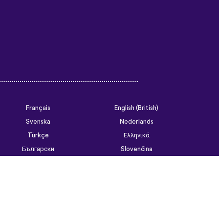
Français
English (British)
Svenska
Nederlands
Türkçe
Ελληνικά
Български
Slovenčina
Tiếng Việt
ไทย