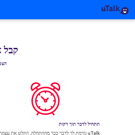
קבל את k
הצטרף ליותר מ-0
תתחיל לדבר תוך דקות
uTalk גורמת לך לדבר כבר מההתחלה. הקלט את עצמך