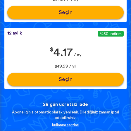
Seçin
12 aylık
%50 indirim
$
4.17
/ ay
$49.99 / yıl
Seçin
28 gün ücretsiz iade
Aboneliğiniz otomatik olarak yenilenir. Dilediğiniz zaman iptal
edebilirsiniz.
Kullanım şartları