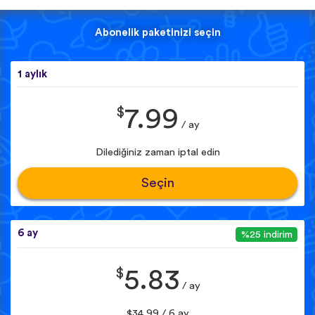
Abonelik paketinizi seçin
1 aylık
$
7.99
/ ay
Dilediğiniz zaman iptal edin
Seçin
6 ay
%25 indirim
$
5.83
/ ay
$34.99 / 6 ay