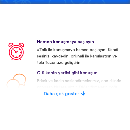
Hemen konuşmaya başlayın
uTalk ile konuşmaya hemen başlayın! Kendi
sesinizi kaydedin, orijinali ile karşılaştırın ve
telaffuzunuzu geliştirin.
O ülkenin yerlisi gibi konuşun
Erkek ve kadın seslendirmelerimiz, ana dilinde
konuşan kişilere aittir. Diğer firmaların çoğu
yapay/dijital seslendirmeler kullanmaktadır.
Daha çok göster