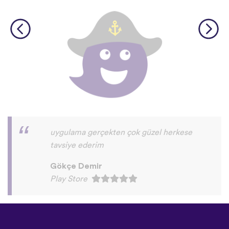
başarılı bir uygulama. tavsiye ederim
kesinlikle
Mikâil BAYDAR
Play Store
©
uTalk
2026 - Made in London
with love
Şartlar ve Koşullar
|
Gizlilik