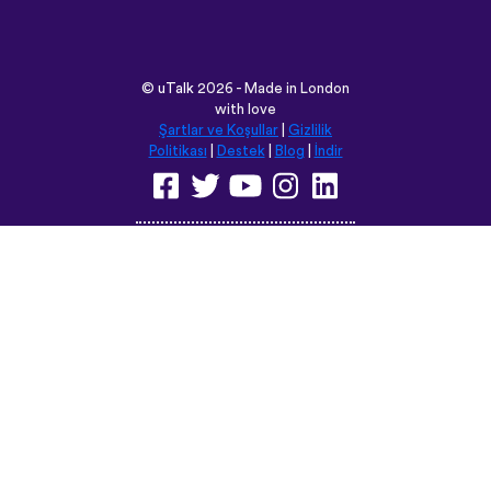
Politikası
|
Destek
|
Blog
|
İndir
Bu siteyi aşağıdaki dillere
çevirebilirsiniz:
English
Français
Deutsch
(British)
Español
Italiano
Русский
Nederlands
Svenska
Norsk
Dansk
Suomi
Magyar
Ελληνικά
Türkçe
עברית
中文
日本語
Čeština
Slovenčina
Български
Polski
Română
فارسی
Bahasa
(ایران)
Indonesia
ไทย
Tiếng
한국어
Việt
Português
Українська
العربية
do Brasil
الرسمية
الحديثة