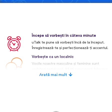
Începe să vorbești în câteva minute
uTalk te pune să vorbești încă de la început.
Înregistrează-te și perfecționează-ți accentul.
Vorbește ca un localnic
Vocile noastre masculine și feminine sunt
vorbitori nativi reali. Mulți concurenți folosesc
voci artificiale.
Arată mai mult