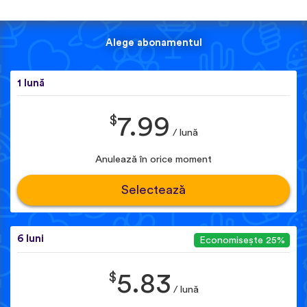
Alege abonamentul
1 lună
$
7.99
/ lună
Anulează în orice moment
Selectează
6 luni
Economisește 25%
$
5.83
/ lună