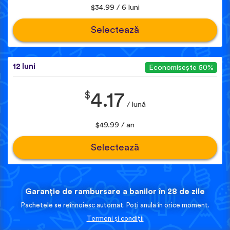
$34.99 / 6 luni
Selectează
12 luni
Economisește 50%
$
4.17
/ lună
$49.99 / an
Selectează
Garanție de rambursare a banilor în 28 de zile
Pachetele se reînnoiesc automat. Poți anula în orice moment.
Termeni și condiții