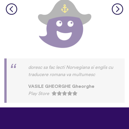
doresc sa fac lecti Norvegiana si englis cu
traducere romana va multumesc
VASILE GHEORGHE Gheorghe
Play Store