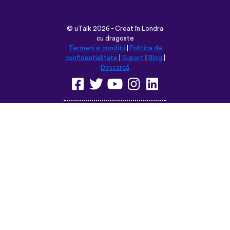
©
uTalk
2026 - Creat în Londra
cu dragoste
Termeni și condiții
|
Politica de
confidențialitate
|
Suport
|
Blog
|
Descarcă
Navighează pe acest site în:
English
Français
Deutsch
(British)
Español
Italiano
Русский
Nederlands
Svenska
Norsk
Dansk
Suomi
Magyar
Ελληνικά
Türkçe
עברית
中文
日本語
Čeština
Slovenčina
Български
Polski
Română
فارسی
Bahasa
(ایران)
Indonesia