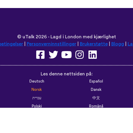
©
uTalk
2026 - Lagd i London med kjærlighet
betingelser
|
Personverninnstillinger
|
Brukerstøtte
|
Blogg
|
La
Les denne nettsiden på:
Deutsch
Español
Norsk
Dansk
עברית
中文
Polski
Română
한국어
Português do Brasil
Монгол
Azərbaycan dili