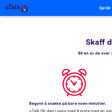
Språk
Skaff 
Bli en av de ove
Begynn å snakke på bare noen minutter.
uTalk får deg i gang med å prate med en ga