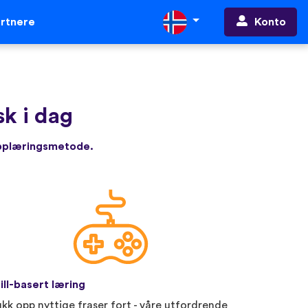
Konto
rtnere
sk i dag
opplæringsmetode.
ill-basert læring
ukk opp nyttige fraser fort - våre utfordrende