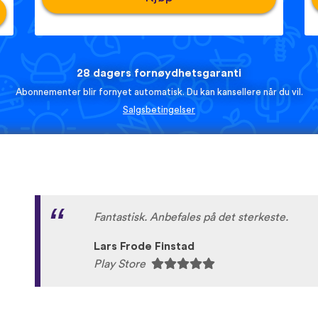
28 dagers fornøydhetsgaranti
Abonnementer blir fornyet automatisk. Du kan kansellere når du vil.
Salgsbetingelser
Fantastisk. Anbefales på det sterkeste.
Lars Frode Finstad
Play Store