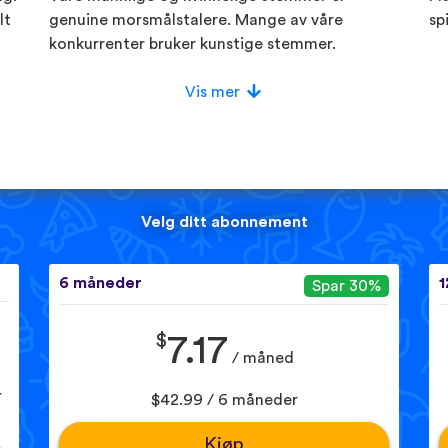
lt
genuine morsmålstalere. Mange av våre
sp
konkurrenter bruker kunstige stemmer.
Vis mer
Velg ditt abonnement
6 måneder
1
Spar 30%
$
7.17
/ måned
r
$42.99 / 6 måneder
Kjøp