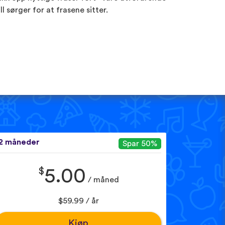
ill sørger for at frasene sitter.
2 måneder
Spar 50%
$
5.00
/ måned
$59.99 / år
Kjøp