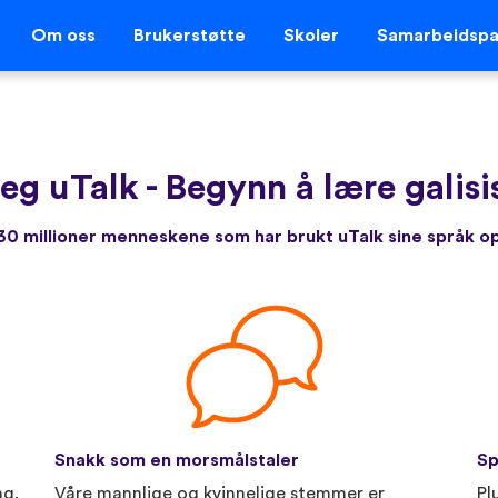
Om oss
Brukerstøtte
Skoler
Samarbeidspa
deg uTalk
-
Begynn å lære galisi
r 30 millioner menneskene som har brukt uTalk sine språk 
Snakk som en morsmålstaler
Sp
ng.
Våre mannlige og kvinnelige stemmer er
Pl