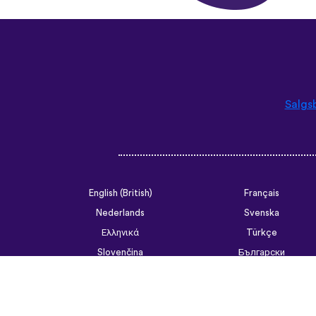
Salgs
English (British)
Français
Nederlands
Svenska
Ελληνικά
Türkçe
Slovenčina
Български
ไทย
Tiếng Việt