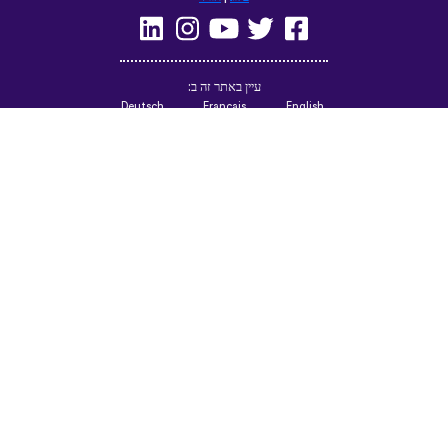
(British)
Русский
Italiano
Español
Norsk
Svenska
Nederlands
Magyar
Suomi
Dansk
Ελληνικά
Türkçe
עברית
Čeština
日本語
中文
Polski
Български
Slovenčina
Română
فارسی
Bahasa
(ایران)
Indonesia
한국어
Tiếng
ไทย
Việt
Português
Українська
العربية
do Brasil
الرسمية
الحديثة
Azərbaycan
Монгол
dili