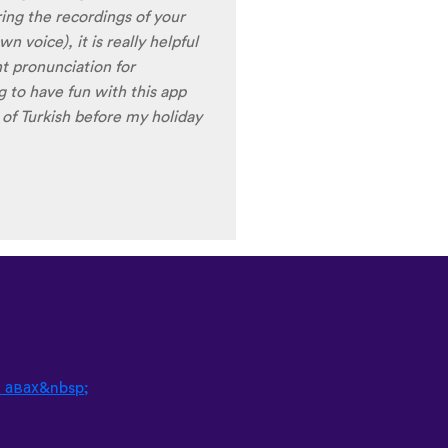
ames are very interactive,
t offer a great virtual
erfect for beginners!!! Ps:
n the future?
😍
😍
😍
they
nd Ghana :D Thanks
🙏
😊
 авах&nbsp;