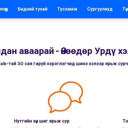
лнүүд
Бидний тухай
Тусламж
Сургуулиуд
Түн
лдан аваарай
-
Өнөөдөр Урдү хэ
alk-тай 30 сая гаруй хэрэглэгчид шинэ хэлээр ярьж сур
Нутгийн хүн шиг ярьж сур
То