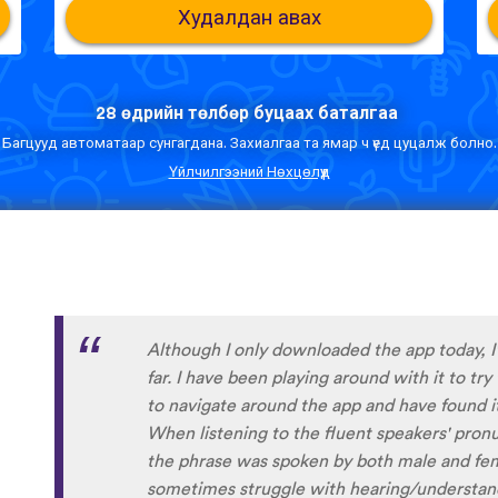
Худалдан авах
28 өдрийн төлбөр буцаах баталгаа
Багцууд автоматаар сунгагдана. Захиалгаа та ямар ч үед цуцалж болно.
Үйлчилгээний Нөхцөлүүд
I’m SOOOOO grateful, you are literally th
African languages !!!!! I recently took a DNA 
reconnect with my African roots and it’s so h
languages other than Swahili on the internet
easily accessible… the fact that you have 
so happy because of you, I’ll be able to learn