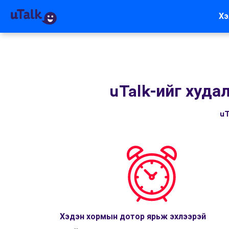
Хэ
uTalk-ийг худа
uT
Хэдэн хормын дотор ярьж эхлээрэй