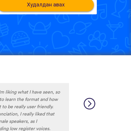
Худалдан авах
e only app who has SO MANY
test and I really want to
ard to find African
 and the resources aren’t
So many languages makes me
 Lingala, Yoruba , Zulu ,