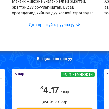
.
Манайх жинхэнэ унаган хэлтэй эмэгтэй,
Хэ
эрэгтэй дуу оруулагчидтай. Бусад
ав
өрсөлдөгчид хиймэл дуу хоолой хэрэглэдэг.
то
Дэлгэрэнгүй харуулна уу
Багцаа сонгоно уу
6 сар
1
40 % хэмнээрэй
$
4.17
/ сар
$24.99 / 6 сар