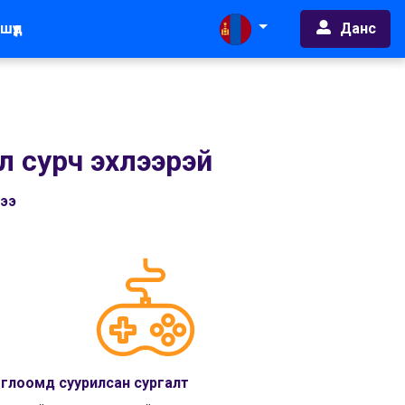
Данс
шүүд
л сурч эхлээрэй
чээ
глоомд суурилсан сургалт