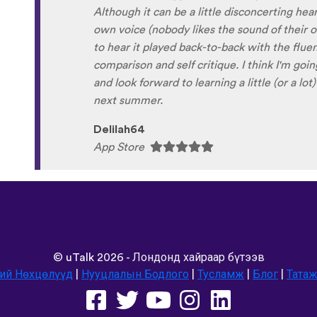
Xhosa !!! Thank you x10000000 ! And your g
fun and the vocabulary words that you sugges
immersion / introduction to the language :) p
Are you planing to add Ewe , Fon and Akan i
are the official languages of Benin, Togo a
Sunshiiiine_004
App Store
©
uTalk
2026 - Лондонд хайраар бүтээв
ий Нөхцөлүүд
|
Нууцлалын Бодлого
|
Тусламж
|
Блог
|
Татаж