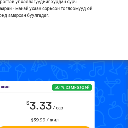
рэгтэй үг хэллэгүүдийг хурдан сурч
аарай - манай ухаан сорьсон тоглоомууд ой
онд амархан буулгадаг.
 жил
50 % хэмнээрэй
$
3.33
/ сар
$39.99 / жил