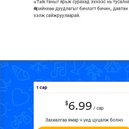
uTalk таныг ярьж сурахад эхнээс нь тусална
Өөрийнхөө дуудлагыг бичлэгт бичин, давтан
хэлж сайжруулаарай.
1 сар
$
6.99
/ сар
Захиалгаа ямар ч үед цуцалж болно