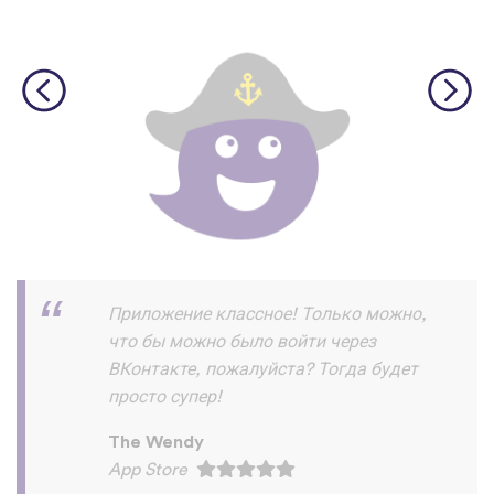
Скачал и прохожу уроки на ура!!! и
запоминаю их хорошо ! Пока все
отлично нет жалоб :) спасибо
разработчикам
Азик Имомов
App Store