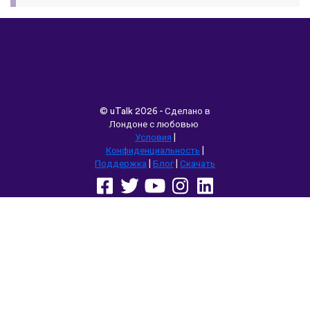
©
uTalk
2026 - Сделано в
Лондоне с любовью
Условия
|
Конфиденциальность
|
Поддержка
|
Блог
|
Скачать
Выбрать другой язык сайта:
English
Français
Deutsch
(British)
Español
Italiano
Русский
Nederlands
Svenska
Norsk
Dansk
Suomi
Magyar
Ελληνικά
Türkçe
עברית
中文
日本語
Čeština
Slovenčina
Български
Polski
Română
فارسی
Bahasa
(ایران)
Indonesia
ไทย
Tiếng
한국어