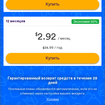
Купить
12 месяцев
Экономия 50%
$
2.92
/ месяц
$34.99 / год
Купить
Гарантированный возврат средств в течение 28
дней
Платёжные планы обновляются автоматически, если это не
отменено через настройки вашего аккаунта.
Условия