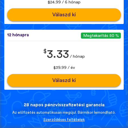
$24.99 / 6 hónap
Válaszd ki
12 hónapra
Megtakarítás 50 %
$
3.33
/ hónap
$39.99 / év
Válaszd ki
28 napos pénzvisszafizetési garancia
Az előfizetés automatikusan megújul. Bármikor lemondható.
Szerződéses feltételek