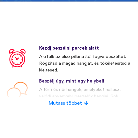
Kezdj beszélni percek alatt
A uTalk az első pillanattól fogva beszéltet.
Rögzítsd a magad hangját, és tökéletesítsd a
kiejtésed.
Beszélj úgy, mint egy helybeli
A férfi és női hangok, amelyeket hallasz,
valódi anyanyelvi beszélők hangjai. Sok
versenytársunk mesterségesen előállított
Mutass többet
hangokat használ.