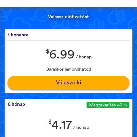
Válassz előfizetést
1 hónapra
$
6.99
/ hónap
Bármikor lemondhatod
Válaszd ki
6 hónap
Megtakarítás 40 %
$
4.17
/ hónap