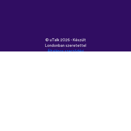
©
uTalk
2026 - Készült
Londonban szeretettel
Általános szerződési
feltételek
|
Adatbiztonság
|
Támogatás
|
Blog
|
Letöltés
Használt böngésző:
English
Français
Deutsch
(British)
Español
Italiano
Русский