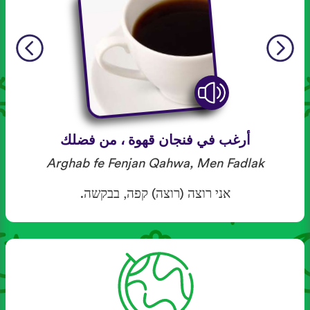
أرغب في فنجان قهوة ، من فضلك
Arghab fe Fenjan Qahwa, Men Fadlak
אני רוצה (רוצה) קפה, בבקשה.