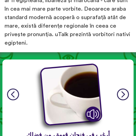
ar fi egipteană, libaneză și marocană - care sunt
în cea mai mare parte vorbite. Deoarece araba
standard modernă acoperă o suprafață atât de
mare, există diferențe regionale în ceea ce
privește pronunția. uTalk prezintă vorbitori nativi
egipteni.
أرغب في فنجان قهوة ، من فضلك