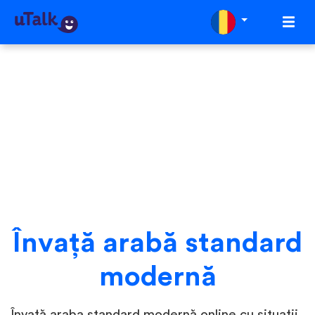
Învaţă arabă standard
modernă
Învață araba standard modernă online cu situații