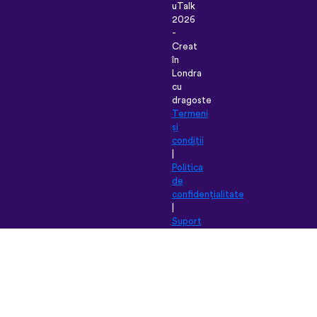
uTalk
2026
-
Creat
în
Londra
cu
dragoste
Termeni
și
condiții
|
Politica
de
confidențialitate
|
Suport
|
Blog
|
Descarcă