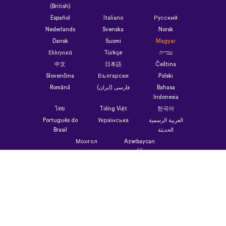
(British)
Español
Italiano
Русский
Nederlands
Svenska
Norsk
Dansk
Suomi
Magyar
Ελληνικά
Türkçe
עברית
中文
日本語
Čeština
Slovenčina
Български
Polski
Română
فارسی (ایران)
Bahasa
Indonesia
ไทย
Tiếng Việt
한국어
Português do
Українська
العربية الرسمية
Brasil
الحديثة
Монгол
Azərbaycan
dili