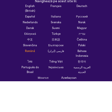
Navighează pe acest site în:
English
Français
Deutsch
(British)
Español
Italiano
Русский
Nederlands
Svenska
Norsk
Dansk
Suomi
Magyar
Ελληνικά
Türkçe
עברית
中文
日本語
Čeština
Slovenčina
Български
Polski
Română
فارسی (ایران)
Bahasa
Indonesia
ไทย
Tiếng Việt
한국어
Português do
Українська
العربية الرسمية
Brasil
الحديثة
Монгол
Azərbaycan
dili