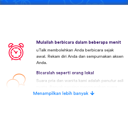
Mulailah berbicara dalam beberapa menit
uTalk membolehkan Anda berbicara sejak
awal. Rekam diri Anda dan sempurnakan aksen
Anda.
Bicaralah seperti orang lokal
Suara pria dan wanita kami adalah penutur asli
nyata. Banyak pesaing menggunakan suara
Menampilkan lebih banyak
buatan.