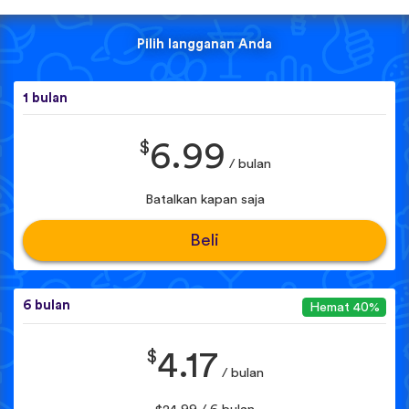
Pilih langganan Anda
1 bulan
$
6.99
/ bulan
Batalkan kapan saja
Beli
6 bulan
Hemat 40%
$
4.17
/ bulan