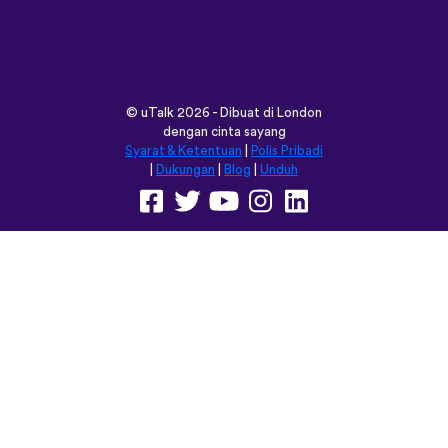
©
uTalk
2026 - Dibuat di London
dengan cinta sayang
Syarat & Ketentuan
|
Polis Pribadi
|
Dukungan
|
Blog
|
Unduh
Jelajahi situs ini dalam:
English
Français
Deutsch
(British)
Español
Italiano
Русский
Nederlands
Svenska
Norsk
Dansk
Suomi
Magyar
Ελληνικά
Türkçe
עברית
中文
日本語
Čeština
Slovenčina
Български
Polski
Română
فارسی
Bahasa
(ایران)
Indonesia
ไทย
Tiếng
한국어
Việt
Português
Українська
العربية