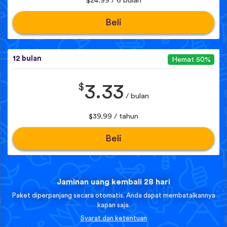
$24.99 / 6 bulan
Beli
12 bulan
Hemat 50%
$
3.33
/ bulan
$39.99 / tahun
Beli
Jaminan uang kembali 28 hari
Paket diperpanjang secara otomatis. Anda dapat membatalkannya
kapan saja.
Syarat dan ketentuan