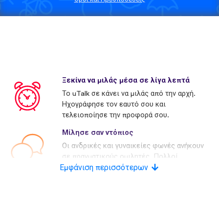
Ξεκίνα να μιλάς μέσα σε λίγα λεπτά
Το uTalk σε κάνει να μιλάς από την αρχή.
Ηχογράφησε τον εαυτό σου και
τελειοποίησε την προφορά σου.
Μίλησε σαν ντόπιος
Οι ανδρικές και γυναικείες φωνές ανήκουν
σε πραγματικούς ομιλητές. Πολλοί
Εμφάνιση περισσότερων
ανταγωνιστές χρησιμοποιούν τεχνητές
φωνές.