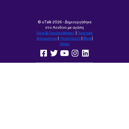
remember some pretty random
vocabulary words that I otherwise
would’ve forgotten. Phrases like “should I
boil the water?” seemed kind of weird to
remember but it’s actually been really
helpful for learning sentence structure and
memorizing multiple vocabulary words in
one go. Overall I love this app, and I’m
grateful that you don’t have to pay to
access all the courses like some apps.
However, I love this app so much that I
think I will be doing that just for the extra
features! Thanks
lexogenous
App Store