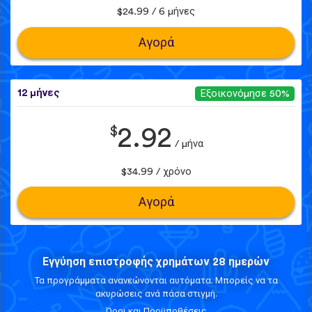
$24.99 / 6 μήνες
Αγορά
12 μήνες
Εξοικονόμησε 50%
$
2.92
/ μήνα
$34.99 / χρόνο
Αγορά
Εγγύηση επιστροφής χρημάτων 28 ημερών
Τα προγράμματα ανανεώνονται αυτόματα. Μπορείς να τα
ακυρώσεις ανά πάσα στιγμή.
Όροι και Προϋποθέσεις