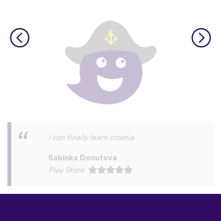
I love this app! I am learning Serbian,
which is a relatively rare language on
language apps but I’m blown away by how
many other incredibly rare languages are
on here. This is a wonderful resource, and
I feel like each language has a lot of care
given to it. I love that native speakers are
used instead of a stupid AI voice or
whatever. The biggest thing, though is the
speaking practice - this is one of the only
apps I’ve used that combines that with
memory and has actually helped me