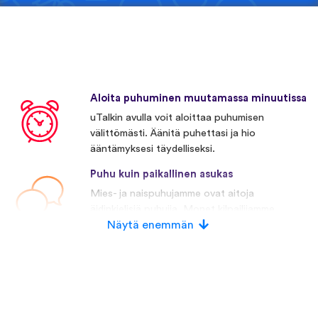
Aloita puhuminen muutamassa minuutissa
uTalkin avulla voit aloittaa puhumisen
välittömästi. Äänitä puhettasi ja hio
ääntämyksesi täydelliseksi.
Puhu kuin paikallinen asukas
Mies- ja naispuhujamme ovat aitoja
äidinkielisiä puhujia. Monet kilpailijamme
käyttävät keinotekoista puhetta.
Näytä enemmän