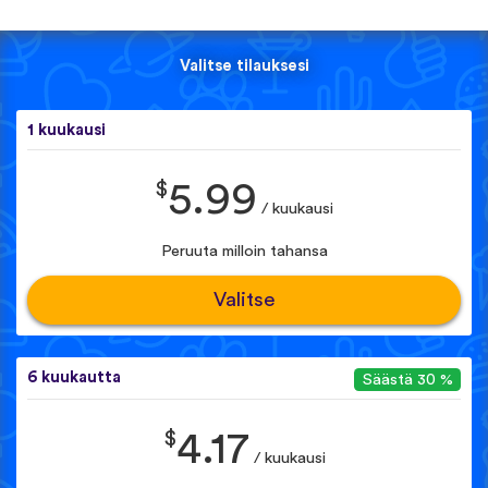
Valitse tilauksesi
1 kuukausi
$
5.99
/ kuukausi
Peruuta milloin tahansa
Valitse
6 kuukautta
Säästä 30 %
$
4.17
/ kuukausi