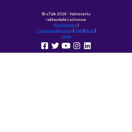
©
uTalk
2026 - Valmistettu
rakkaudella Lontoossa
Käyttöehdot
|
Tietosuojakäytäntö
|
Tuki
|
Blogi
|
Lataa
Selaa tätä sivustoa kielellä:
English
Français
Deutsch
(British)
Español
Italiano
Русский
Nederlands
Svenska
Norsk
Dansk
Suomi
Magyar
Ελληνικά
Türkçe
עברית
中文
日本語
Čeština
Slovenčina
Български
Polski
Română
فارسی
Bahasa
(ایران)
Indonesia