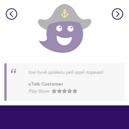
tosi hyvä opiskelu peli oppii nopeasti
uTalk Customer
Play Store