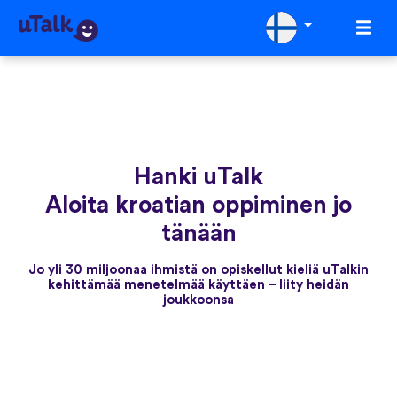
Hanki uTalk
Aloita kroatian oppiminen jo
tänään
Jo yli 30 miljoonaa ihmistä on opiskellut kieliä uTalkin
kehittämää menetelmää käyttäen – liity heidän
joukkoonsa