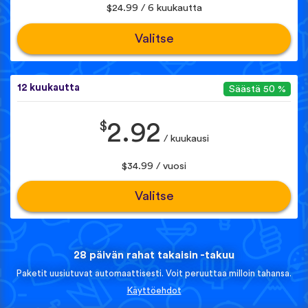
$24.99 / 6 kuukautta
Valitse
12 kuukautta
Säästä 50 %
$
2.92
/ kuukausi
$34.99 / vuosi
Valitse
28 päivän rahat takaisin -takuu
Paketit uusiutuvat automaattisesti. Voit peruuttaa milloin tahansa.
Käyttöehdot