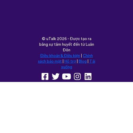
©
uTalk
2026 - Được tạo ra
bằng sự tâm huyết đến từ Luân
Đôn
Điều khoản & Điều kiện
|
Chính
sách bảo mật
|
Hỗ trợ
|
Blog
|
Tải
xuống
Trình duyệt trang web này
trong:
English
Français
Deutsch
(British)
Español
Italiano
Русский
Nederlands
Svenska
Norsk
Dansk
Suomi
Magyar