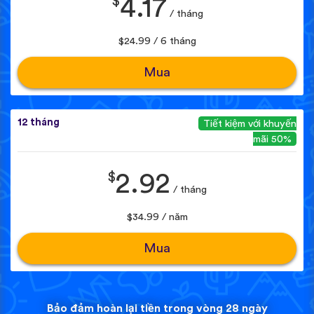
$
4.17
/ tháng
$24.99 / 6 tháng
Mua
12 tháng
Tiết kiệm với khuyến
mãi 50%
$
2.92
/ tháng
$34.99 / năm
Mua
Bảo đảm hoàn lại tiền trong vòng 28 ngày