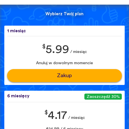
Wybierz Twój plan
1 miesiąc
$
5.99
/ miesiąc
Anuluj w dowolnym momencie
Zakup
6 miesięcy
Zaoszczędź 30%
$
4.17
/ miesiąc
$24.99 / 6 miesięcy