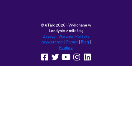
©
uTalk
2026 - Wykonane w
Londynie z miłością
Zasady i Warunki
|
Polityka
prywatności
|
Pomoc
|
Blog
|
Pobierz
Przeglądaj tę witrynę w:
English
Français
Deutsch
(British)
Español
Italiano
Русский
Nederlands
Svenska
Norsk
Dansk
Suomi
Magyar
Ελληνικά
Türkçe
עברית
中文
日本語
Čeština
Slovenčina
Български
Polski