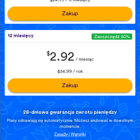
Zakup
12 miesięcy
Zaoszczędź 50%
$
2.92
/ miesiąc
$34.99 / rok
Zakup
28-dniowa gwarancja zwrotu pieniędzy
Plany odnawiają się automatycznie. Możesz anulować w dowolnym
momencie.
Zasady i Warunki