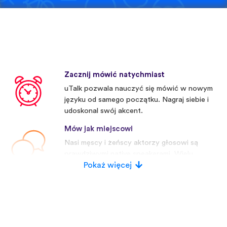
Zacznij mówić natychmiast
uTalk pozwala nauczyć się mówić w nowym
języku od samego początku. Nagraj siebie i
udoskonal swój akcent.
Mów jak miejscowi
Nasi męscy i żeńscy aktorzy głosowi są
prawdziwymi native speakerami. Wielu
konkurentów używa sztucznych głosów.
Pokaż więcej