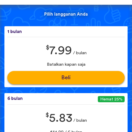
Pilih langganan Anda
1 bulan
$
7.99
/ bulan
Batalkan kapan saja
Beli
6 bulan
Hemat 25%
$
5.83
/ bulan