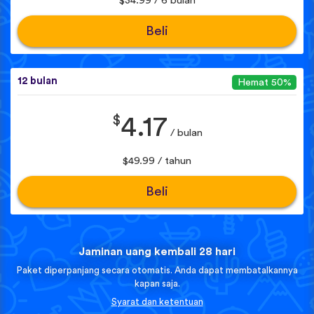
$34.99 / 6 bulan
Beli
12 bulan
Hemat 50%
$
4.17
/ bulan
$49.99 / tahun
Beli
Jaminan uang kembali 28 hari
Paket diperpanjang secara otomatis. Anda dapat membatalkannya
kapan saja.
Syarat dan ketentuan