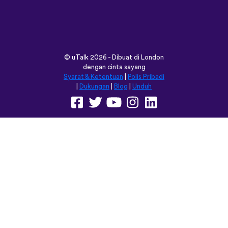
©
uTalk
2026 - Dibuat di London
dengan cinta sayang
Syarat & Ketentuan
|
Polis Pribadi
|
Dukungan
|
Blog
|
Unduh
Jelajahi situs ini dalam:
English
Français
Deutsch
(British)
Español
Italiano
Русский
Nederlands
Svenska
Norsk
Dansk
Suomi
Magyar
Ελληνικά
Türkçe
עברית
中文
日本語
Čeština
Slovenčina
Български
Polski