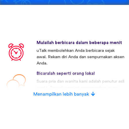
Mulailah berbicara dalam beberapa menit
uTalk membolehkan Anda berbicara sejak
awal. Rekam diri Anda dan sempurnakan aksen
Anda.
Bicaralah seperti orang lokal
Suara pria dan wanita kami adalah penutur asli
nyata. Banyak pesaing menggunakan suara
Menampilkan lebih banyak
buatan.