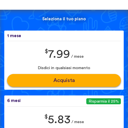
Seleziona il tuo piano
1 mese
$
7.99
/ mese
Disdici in qualsiasi momento
Acquista
6 mesi
Risparmia il 25%
$
5.83
/ mese