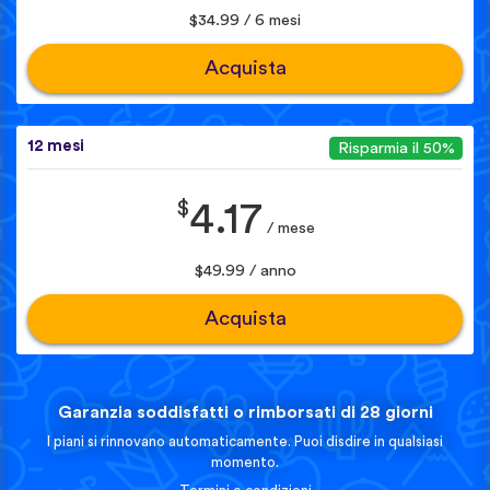
$34.99 / 6 mesi
Acquista
12 mesi
Risparmia il 50%
$
4.17
/ mese
$49.99 / anno
Acquista
Garanzia soddisfatti o rimborsati di 28 giorni
I piani si rinnovano automaticamente. Puoi disdire in qualsiasi
momento.