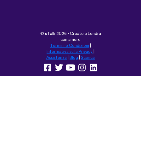
©
uTalk
2026 - Creato a Londra
con amore
Termini e Condizioni
|
Informativa sulla Privacy
|
Assistenza
|
Blog
|
Scarica
Naviga su questo sito in:
English
Français
Deutsch
(British)
Español
Italiano
Русский
Nederlands
Svenska
Norsk
Dansk
Suomi
Magyar
Ελληνικά
Türkçe
עברית
中文
日本語
Čeština