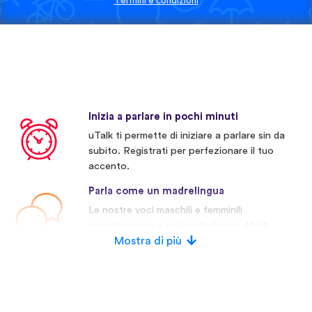
Termini e condizioni
Inizia a parlare in pochi minuti
uTalk ti permette di iniziare a parlare sin da
subito. Registrati per perfezionare il tuo
accento.
Parla come un madrelingua
Le nostre voci maschili e femminili
appartengono a veri madrelingua. Molti
concorrenti invece usano voci artificiali.
Mostra di più