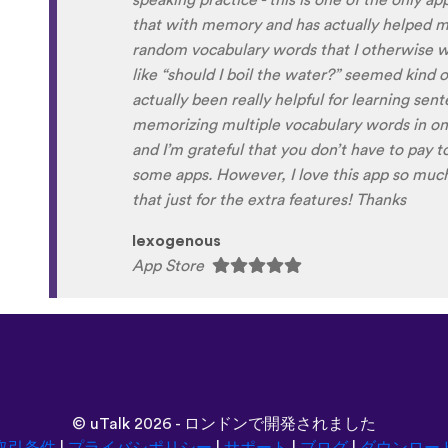
Although it can be a little disconcerting hea
own voice (nobody likes the sound of their own
to hear it played back-to-back with the flue
comparison and self critique. I think I'm goi
and look forward to learning a little (or a lo
next summer.
Delilah64
App Store
©
uTalk
2026 - ロンドンで開発されました
取引条件
|
プライバシポリシー
|
サポート
|
ブログ
|
ダウンロー