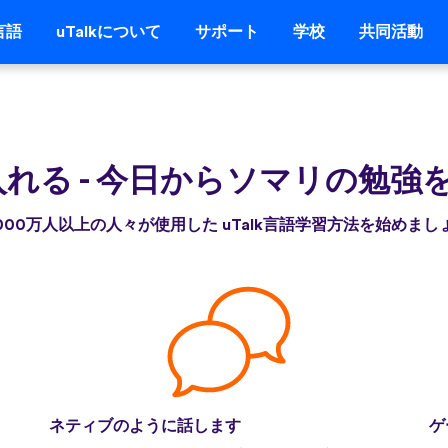
言語
uTalkについて
サポート
学校
共同活動
入れる
-
今日からソマリの勉強
,000万人以上の人々が使用した uTalk言語学習方法を始めまし
ネティブのように話します
ゲ