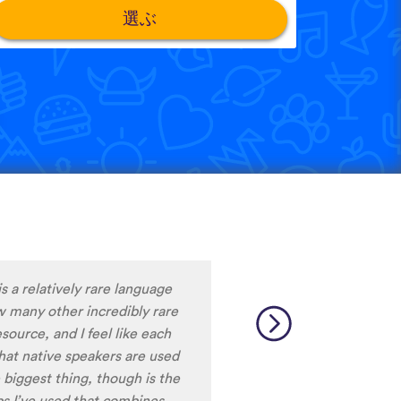
選ぶ
。
m liking what I have seen, so
y to learn the format and how
to be really user friendly.
ciation, I really liked that
ale speakers, as I
ing low register voices.