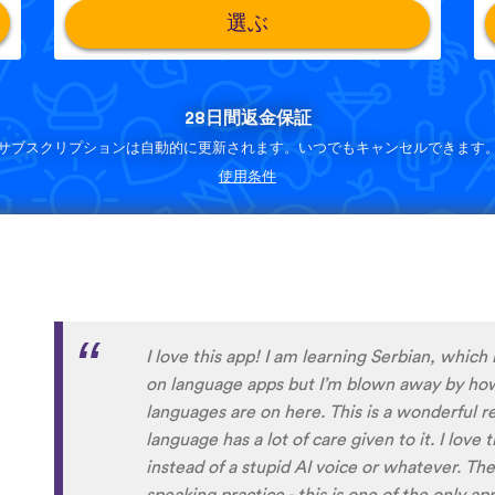
選ぶ
28日間返金保証
サブスクリプションは自動的に更新されます。いつでもキャンセルできます
使用条件
Although I only downloaded the app today, I'
far. I have been playing around with it to tr
to navigate around the app and have found it 
When listening to the fluent speakers' pronun
the phrase was spoken by both male and fem
sometimes struggle with hearing/understand