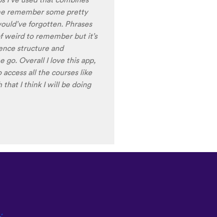
ring the recordings of your
 voice), it is really helpful
nt pronunciation for
ng to have fun with this app
t) of Turkish before my holiday
ド