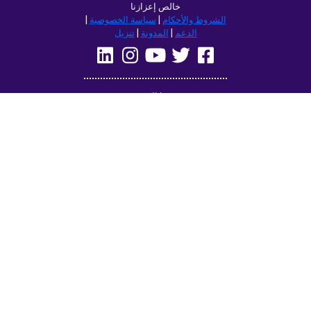
خالص إعزازنا
الشروط والأحكام
|
سياسة الخصوصية
|
الدعم
|
المدونة
|
تنزيل
تصفح هذا الموقع في:
Deutsch
Français
English
(British)
Русский
Italiano
Español
Norsk
Svenska
Nederlands
Magyar
Suomi
Dansk
Ελληνικά
Türkçe
עברית
Čeština
日本語
中文
Polski
Български
Slovenčina
Română
فارسی
Bahasa
(ایران)
Indonesia
한국어
Tiếng
ไทย
Việt
Português
Українська
العربية
do Brasil
الرسمية