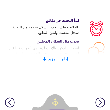
ابدأ التحدث في دقائق
uTalk يجعلك تتحدث بشكل صحيح من البداية.
سجل لنفسك واتقن النطق.
تحدث مثل السكان المحليين
أصواتنا الذكور والإناث لدينا هي أصوات ناطقين
أصليين حقيقيين. يستخدم العديد من المنافسين
إظهار المزيد
الأصوات الاصطناعية.