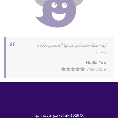
إنها جميلة أنصحكم بتنزلها التحصين الكلام
وسمع
Nadia Top
Play Store
©
uTalk
2026 - صنع في لندن مع