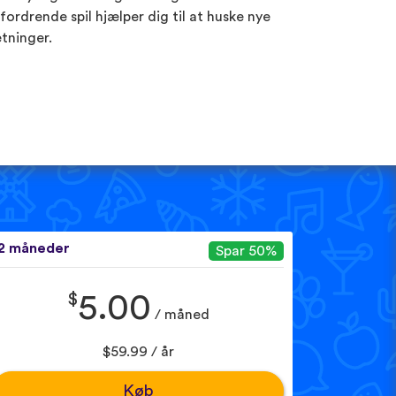
fordrende spil hjælper dig til at huske nye
tninger.
2 måneder
Spar 50%
$
5.00
/ måned
$59.99 / år
Køb