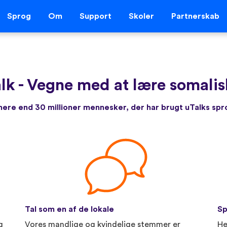
Sprog
Om
Support
Skoler
Partnerskab
lk
-
Vegne med at lære somalis
re end 30 millioner mennesker, der har brugt uTalks sp
Tal som en af de lokale
Sp
g
Vores mandlige og kvindelige stemmer er
He