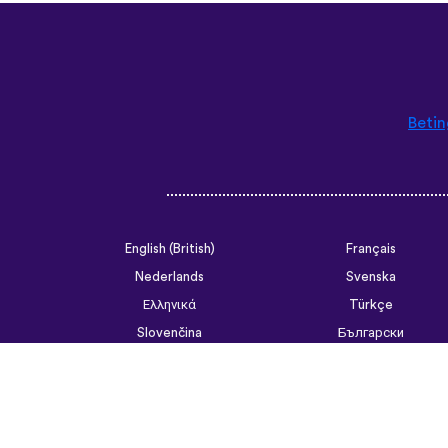
Betin
English (British)
Français
Nederlands
Svenska
Ελληνικά
Türkçe
Slovenčina
Български
ไทย
Tiếng Việt