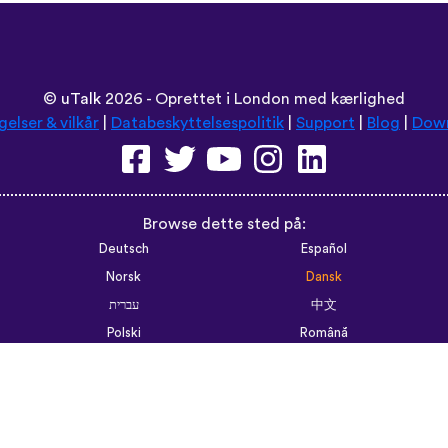
©
uTalk
2026 - Oprettet i London med kærlighed
gelser & vilkår
|
Databeskyttelsespolitik
|
Support
|
Blog
|
Dow
Browse dette sted på:
Deutsch
Español
Norsk
Dansk
עברית
中文
Polski
Română
한국어
Português do Brasil
Монгол
Azərbaycan dili