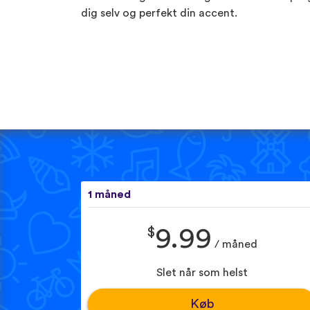
dig selv og perfekt din accent.
1 måned
$
9.99
/ måned
Slet når som helst
Køb