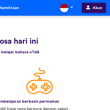
Akun
Kemitraan
sa hari ini
belajar bahasa uTalk
mbelajaran berbasis permainan
bil frasa yang berguna dengan cepat -