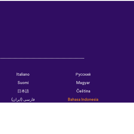
t offer a great virtual
erfect for beginners!!! Ps:
n the future?
😍
😍
😍
they
nd Ghana :D Thanks
🙏
😊
Italiano
Русский