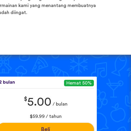
rmainan kami yang menantang membuatnya
dah diingat.
2 bulan
Hemat 50%
$
5.00
/ bulan
$59.99 / tahun
Beli