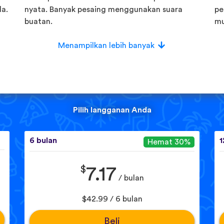
a.
nyata. Banyak pesaing menggunakan suara
pe
buatan.
mu
Menampilkan lebih banyak
Pilih langganan Anda
6 bulan
1
Hemat 30%
$
7.17
/ bulan
$42.99 / 6 bulan
Beli