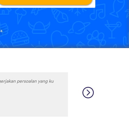
a.
e only app who has SO MANY
test and I really want to
ard to find African
 and the resources aren’t
So many languages makes me
 Lingala, Yoruba , Zulu ,
ames are very interactive,