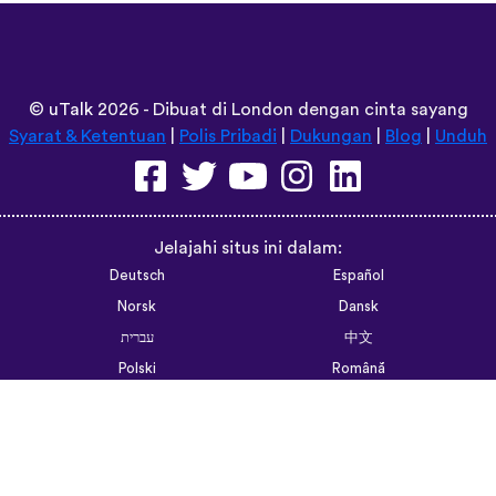
fun and the vocabulary words that you sugges
immersion / introduction to the language :) p
Are you planing to add Ewe , Fon and Akan i
are the official languages of Benin, Togo a
Sunshiiiine_004
App Store
©
uTalk
2026 - Dibuat di London dengan cinta sayang
Syarat & Ketentuan
|
Polis Pribadi
|
Dukungan
|
Blog
|
Unduh
Jelajahi situs ini dalam:
Deutsch
Español