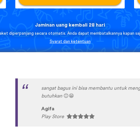
Jaminan uang kembali 28 hari
aket diperpanjang secara otomatis. Anda dapat membatalkannya kapan saj
Syarat dan ketentuan
I’m SOOOOO grateful, you are literally th
African languages !!!!! I recently took a DNA 
reconnect with my African roots and it’s so h
languages other than Swahili on the internet
easily accessible… the fact that you have 
so happy because of you, I’ll be able to learn
Xhosa !!! Thank you x10000000 ! And your g