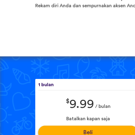
Rekam diri Anda dan sempurnakan aksen And
1 bulan
$
9.99
/ bulan
Batalkan kapan saja
Beli