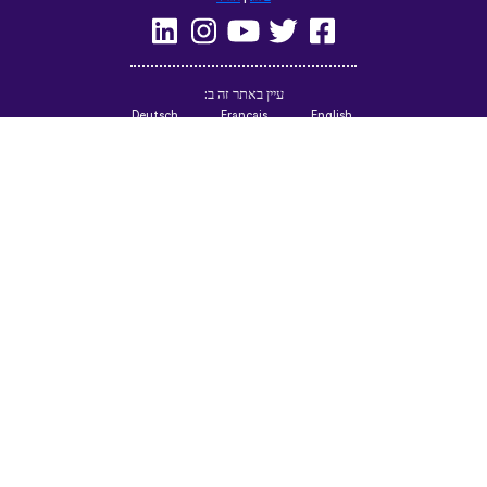
עיין באתר זה ב:
Deutsch
Français
English
(British)
Русский
Italiano
Español
Norsk
Svenska
Nederlands
Magyar
Suomi
Dansk
Ελληνικά
Türkçe
עברית
Čeština
日本語
中文
Polski
Български
Slovenčina
Română
فارسی
Bahasa
(ایران)
Indonesia
한국어
Tiếng
ไทย
Việt
Português
Українська
العربية
do Brasil
الرسمية
الحديثة
Azərbaycan
Монгол