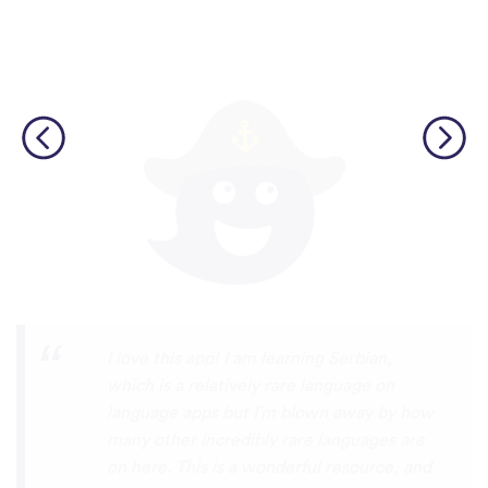
Although I only downloaded the app today,
I'm liking what I have seen, so far. I have
been playing around with it to try to learn
the format and how to navigate around
the app and have found it to be really user
friendly. When listening to the fluent
speakers' pronunciation, I really liked that
the phrase was spoken by both male and
female speakers, as I sometimes struggle
with hearing/understanding low register