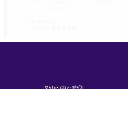
©
uTalk
2026 - ผลิตใน
ลอนดอนด้วยรัก
ข้อกำหนดและเงื่อนไข
|
นโยบายความเป็นส่วนตัว
|
ช่วยเหลือ
|
บล็อก
|
ดาวน์โหลด
ค้นหาเว็บนี้ใน:
English
Français
Deutsch
(British)
Español
Italiano
Русский
Nederlands
Svenska
Norsk
Dansk
Suomi
Magyar
Ελληνικά
Türkçe
עברית
中文
日本
Čeština
語