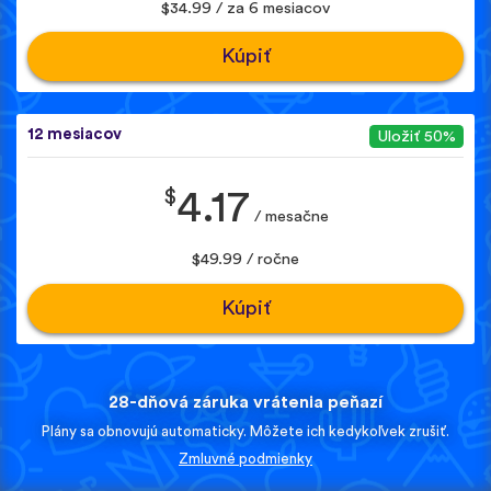
$34.99 / za 6 mesiacov
Kúpiť
12 mesiacov
Uložiť 50%
$
4.17
/ mesačne
$49.99 / ročne
Kúpiť
28-dňová záruka vrátenia peňazí
Plány sa obnovujú automaticky. Môžete ich kedykoľvek zrušiť.
Zmluvné podmienky