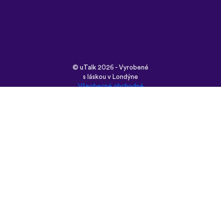
©
uTalk
2026 - Vyrobené
s láskou v Londýne
Všeobecné obchodné
podmienky
|
Zásady
ochrany osobných údajov
|
Podpora
|
Blog
|
Stiahnuť&nbsp;
Prehliadnite si túto
stránku v:
English
Français
Deutsch
(British)