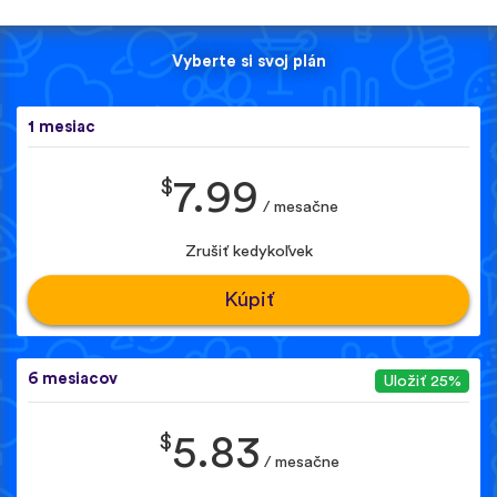
Vyberte si svoj plán
1 mesiac
$
7.99
/ mesačne
Zrušiť kedykoľvek
Kúpiť
6 mesiacov
Uložiť 25%
$
5.83
/ mesačne