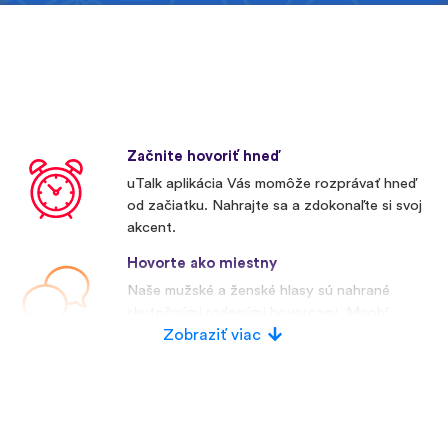
Začnite hovoriť hneď
uTalk aplikácia Vás momôže rozprávať hneď
od začiatku. Nahrajte sa a zdokonaľte si svoj
akcent.
Hovorte ako miestny
Naše mužské a ženské hlasy sú nahrané
skutočnými rodenými hovorcami. Mnohí
konkurenti používajú umelé hlasy.
Zobraziť viac