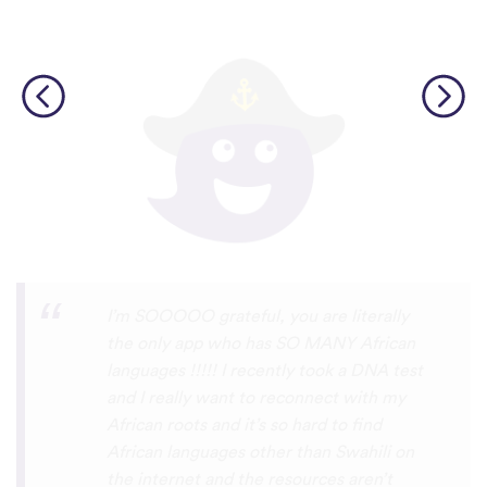
I love this app! I am learning Serbian,
which is a relatively rare language on
language apps but I’m blown away by how
many other incredibly rare languages are
on here. This is a wonderful resource, and
I feel like each language has a lot of care
given to it. I love that native speakers are
used instead of a stupid AI voice or
whatever. The biggest thing, though is the
speaking practice - this is one of the only
apps I’ve used that combines that with
memory and has actually helped me