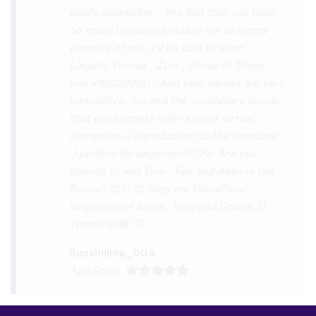
remember some pretty random
vocabulary words that I otherwise
would’ve forgotten. Phrases like “should I
boil the water?” seemed kind of weird to
remember but it’s actually been really
helpful for learning sentence structure and
memorizing multiple vocabulary words in
one go. Overall I love this app, and I’m
grateful that you don’t have to pay to
access all the courses like some apps.
However, I love this app so much that I
think I will be doing that just for the extra
features! Thanks
lexogenous
App Store