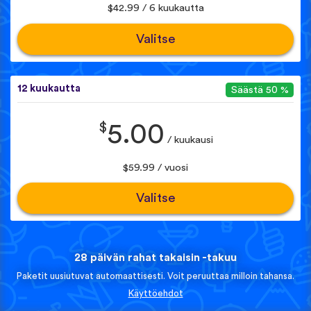
$42.99 / 6 kuukautta
Valitse
12 kuukautta
Säästä 50 %
$
5.00
/ kuukausi
$59.99 / vuosi
Valitse
28 päivän rahat takaisin -takuu
Paketit uusiutuvat automaattisesti. Voit peruuttaa milloin tahansa.
Käyttöehdot