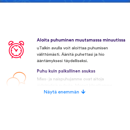
Aloita puhuminen muutamassa minuutissa
uTalkin avulla voit aloittaa puhumisen
välittömästi. Äänitä puhettasi ja hio
ääntämyksesi täydelliseksi.
Puhu kuin paikallinen asukas
Mies- ja naispuhujamme ovat aitoja
äidinkielisiä puhujia. Monet kilpailijamme
käyttävät keinotekoista puhetta.
Näytä enemmän