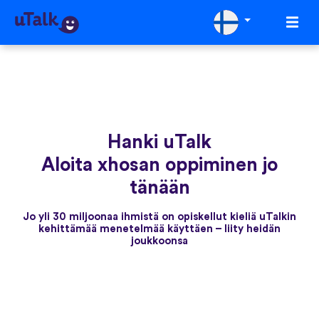
Hanki uTalk
Aloita xhosan oppiminen jo
tänään
Jo yli 30 miljoonaa ihmistä on opiskellut kieliä uTalkin
kehittämää menetelmää käyttäen – liity heidän
joukkoonsa