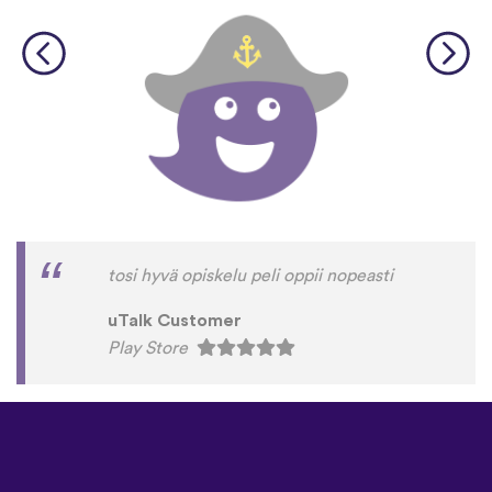
tosi hyvä opiskelu peli oppii nopeasti
uTalk Customer
Play Store