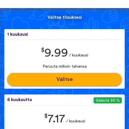
Valitse tilauksesi
1 kuukausi
$
9.99
/ kuukausi
Peruuta milloin tahansa
Valitse
6 kuukautta
Säästä 30 %
$
7.17
/ kuukausi