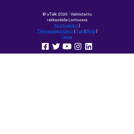
©
uTalk
2026 - Valmistettu
rakkaudella Lontoossa
Käyttöehdot
|
Tietosuojakäytäntö
|
Tuki
|
Blogi
|
Lataa
Selaa tätä sivustoa kielellä:
English
Français
Deutsch
(British)
Español
Italiano
Русский
Nederlands
Svenska
Norsk
Dansk
Suomi
Magyar
Ελληνικά
Türkçe
עברית
中文
日本語
Čeština
Slovenčina
Български
Polski
Română
فارسی
Bahasa
(ایران)
Indonesia