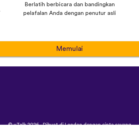
Berlatih berbicara dan bandingkan
i
pelafalan Anda dengan penutur asli
Memulai
©
uTalk
2026 - Dibuat di London dengan cinta sayang
Syarat & Ketentuan
|
Polis Pribadi
|
Dukungan
|
Blog
|
Unduh