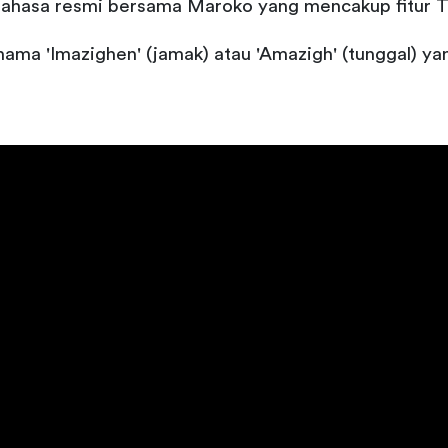
hasa resmi bersama Maroko yang mencakup fitur Tari
a 'Imazighen' (jamak) atau 'Amazigh' (tunggal) yan