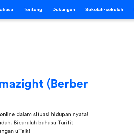
ahasa
Tentang
Dukungan
Sekolah-sekolah
amazight (Berber
online dalam situasi hidupan nyata!
ah. Bicaralah bahasa Tarifit
engan uTalk!