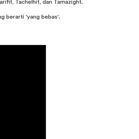
fit, Tachelhit, dan Tamazight.
g berarti 'yang bebas'.