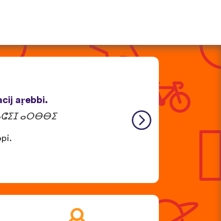
cij aṛebbi.
ⴰⵛⵉⵊ ⴰⵔⴱⴱⵉ
pi.