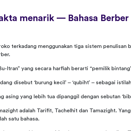
akta menarik — Bahasa Berber (
oko terkadang menggunakan tiga sistem penulisan be
ber.
Bu-Itran” yang secara harfiah berarti “pemilik bintang”
g disebut ‘burung kecil’ – ‘qubiht’ – sebagai istila
sing yang lebih tua dipanggil dengan sebutan ‘bibi’ – 
mazight adalah Tarifit, Tachelhit dan Tamazight. Y
ah satu bahasa.