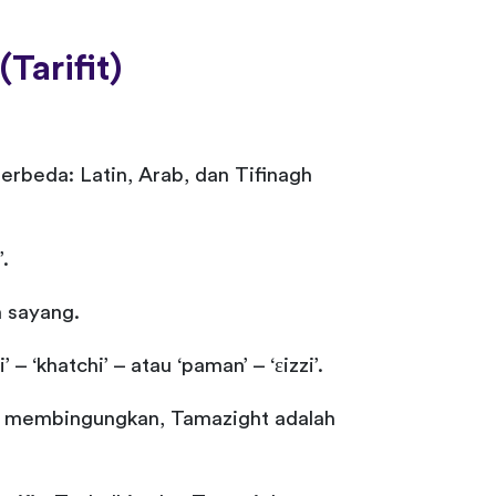
Tarifit)
rbeda: Latin, Arab, dan Tifinagh
.
h sayang.
‘khatchi’ – atau ‘paman’ – ‘ɛizzi’.
ang membingungkan, Tamazight adalah