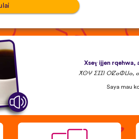
lai
Xseɣ ijjen rqehwa, a
ⵅⵙⵖ ⵉⵊⵊⵏ ⵔⵇⴰⵀⵡⴰ, 
Saya mau ko