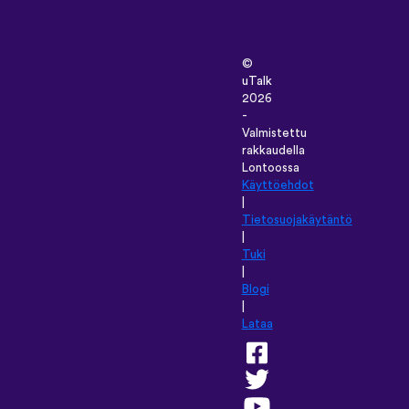
©
uTalk
2026
-
Valmistettu
rakkaudella
Lontoossa
Käyttöehdot
|
Tietosuojakäytäntö
|
Tuki
|
Blogi
|
Lataa