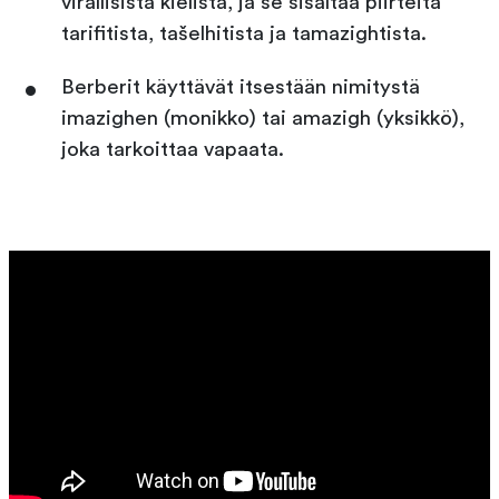
virallisista kielistä, ja se sisältää piirteitä
tarifitista, tašelhitista ja tamazightista.
Berberit käyttävät itsestään nimitystä
imazighen (monikko) tai amazigh (yksikkö),
joka tarkoittaa vapaata.