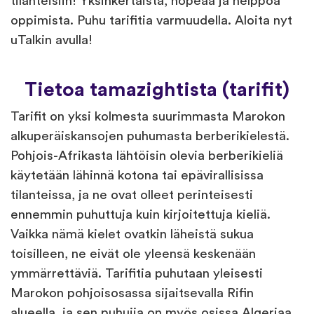
tilanteisiin! Yksinkertaista, nopeaa ja helppoa
oppimista. Puhu tarifitia varmuudella. Aloita nyt
uTalkin avulla!
Tietoa tamazightista (tarifit)
Tarifit on yksi kolmesta suurimmasta Marokon
alkuperäiskansojen puhumasta berberikielestä.
Pohjois-Afrikasta lähtöisin olevia berberikieliä
käytetään lähinnä kotona tai epävirallisissa
tilanteissa, ja ne ovat olleet perinteisesti
ennemmin puhuttuja kuin kirjoitettuja kieliä.
Vaikka nämä kielet ovatkin läheistä sukua
toisilleen, ne eivät ole yleensä keskenään
ymmärrettäviä. Tarifitia puhutaan yleisesti
Marokon pohjoisosassa sijaitsevalla Rifin
alueella, ja sen puhujia on myös osissa Algeriaa