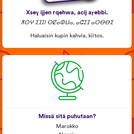
Xseɣ ijjen rqehwa, acij aṛebbi.
ⵅⵙⵖ ⵉⵊⵊⵏ ⵔⵇⴰⵀⵡⴰ, ⴰⵛⵉⵊ ⴰⵔⴱⴱⵉ
Haluaisin kupin kahvia, kiitos.
Missä sitä puhutaan?
Marokko