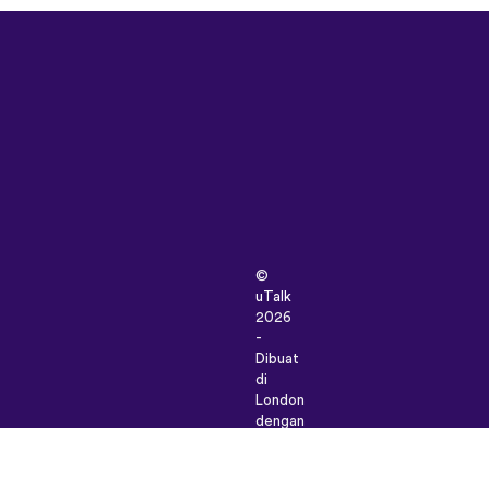
©
uTalk
2026
-
Dibuat
di
London
dengan
cinta
sayang
Syarat