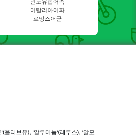
인도유럽어족
이탈리아어파
로망스어군
올리브유), '알루미늄'(레투스), '알모