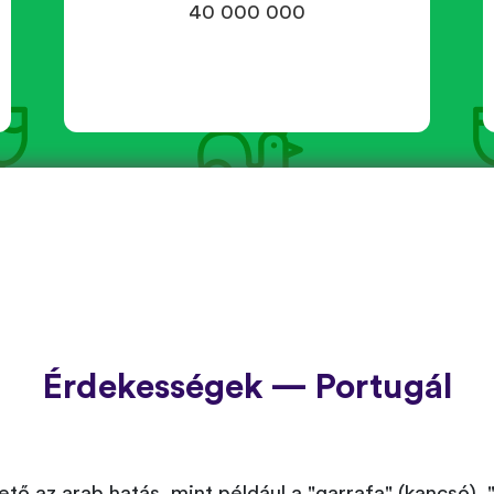
40 000 000
Érdekességek — Portugál
ő az arab hatás, mint például a "garrafa" (kancsó), "a