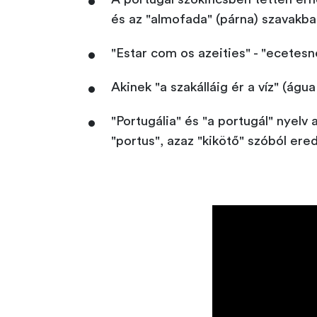
és az "almofada" (párna) szavakba
"Estar com os azeities" - "ecetesn
Akinek "a szakálláig ér a víz" (ág
"Portugália" és "a portugál" nyelv
"portus", azaz "kikötő" szóból ered