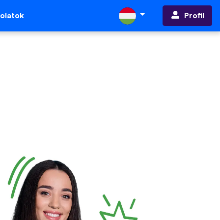
Profil
olatok