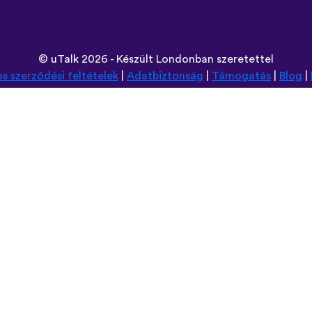
©
uTalk
2026 - Készült Londonban szeretettel
os szerződési feltételek
|
Adatbiztonság
|
Támogatás
|
Blog
|
Használt böngésző:
Deutsch
Español
Norsk
Dansk
עברית
中文
Polski
Română
한국어
Português do Brasil
Монгол
Azərbaycan dili