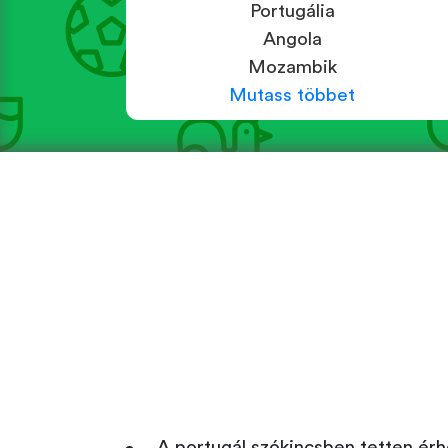
Portugália
Angola
Mozambik
Mutass többet
A portugál szókincsben tetten érhet