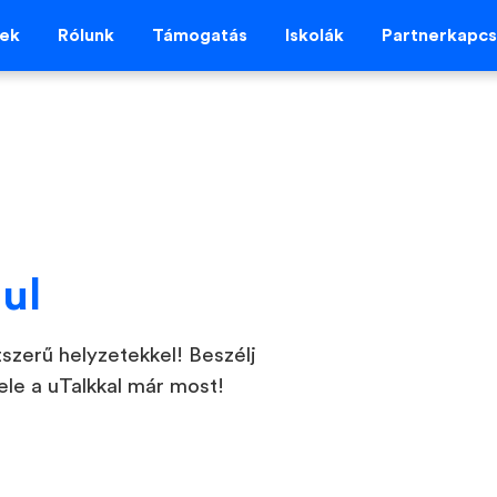
vek
Rólunk
Támogatás
Iskolák
Partnerkapcs
ul
etszerű helyzetekkel! Beszélj
ele a uTalkkal már most!