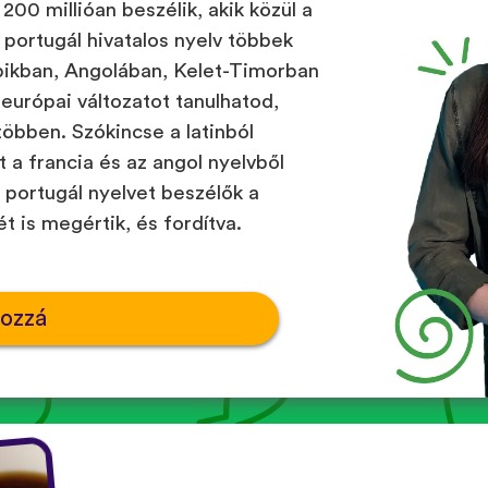
200 millióan beszélik, akik közül a
 portugál hivatalos nyelv többek
bikban, Angolában, Kelet-Timorban
 európai változatot tanulhatod,
öbben. Szókincse a latinból
t a francia és az angol nyelvből
 portugál nyelvet beszélők a
t is megértik, és fordítva.
hozzá