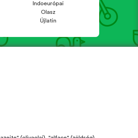
Indoeurópai
Olasz
Újlatin
zeite" (olivaolaj), "alface" (zöldség)