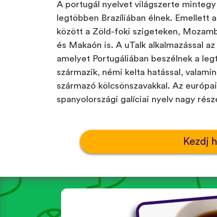
A portugál nyelvet világszerte mintegy 
legtöbben Brazíliában élnek. Emellett a
között a Zöld-foki szigeteken, Mozam
és Makaón is. A uTalk alkalmazással az
amelyet Portugáliában beszélnek a legt
származik, némi kelta hatással, valamin
származó kölcsönszavakkal. Az európai
spanyolországi galíciai nyelv nagy részé
Kezdj 