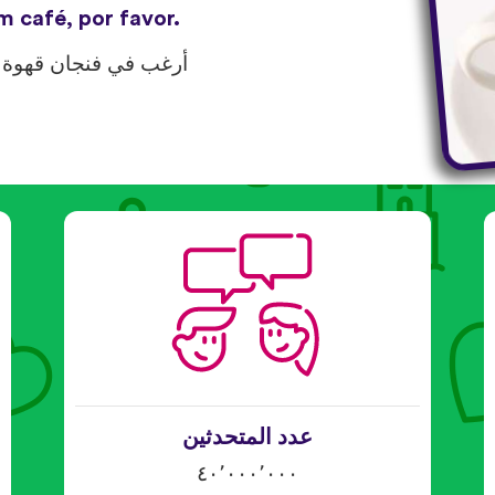
m café, por favor.
أرغب في فنجان قهوة 
عدد المتحدثين
٤٠٬٠٠٠٬٠٠٠