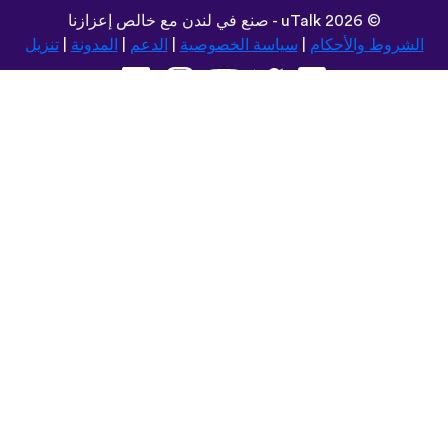
©
2026 - صنع في لندن مع خالص إعزازنا
uTalk
الشروط والأحكام
|
سياسة الخصوصية
|
الدعم
|
المدونة
|
تنزيل
تصفح هذا الموقع في:
Español
Deutsch
Dansk
Norsk
עברית
中文
Română
Polski
Português do Brasil
한국어
Azərbaycan dili
Монгол