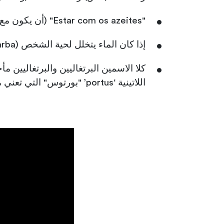
"Estar com os azeites" (أن يكون مع زيت الزيتون) تعني أن تنزعج أو تغضب
إذا كان الماء يتخلل لحية الشخص (água pela barba) فهذا يعني أنه يعمل بجد.
كلا الاسمين البرتغاليين والبرتغاليين م
اللاتينية ‘portus’ "بورتوس" التي تعني ميناء أو مرفأ.