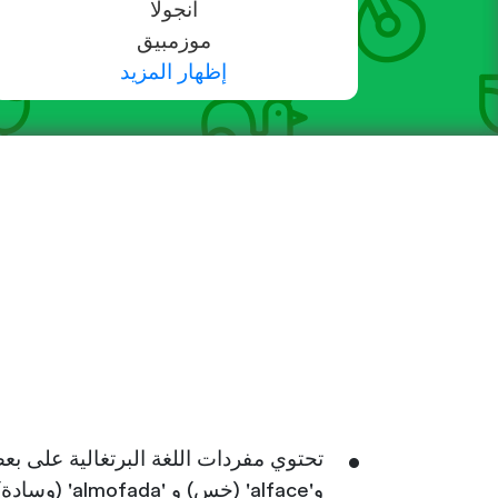
أنجولا
موزمبيق
إظهار المزيد
و'alface' (خس) و 'almofada' (وسادة).