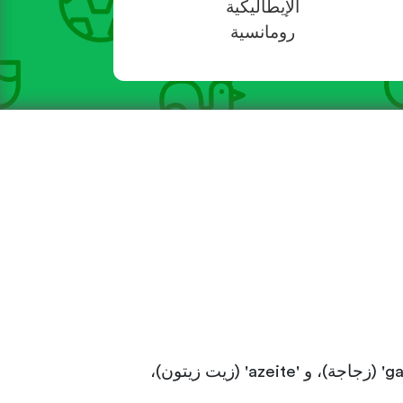
الإيطاليكية
رومانسية
تحتوي مفردات اللغة البرتغالية على بعض التأثيرات من اللغة العربية، منها على سبيل المثال 'garrafa' (زجاجة)، و 'azeite' (زيت زيتون)،