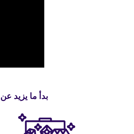
بدأ ما يزيد عن 30 مليون شخص التحدث بلغة جديدة باستخدام alk