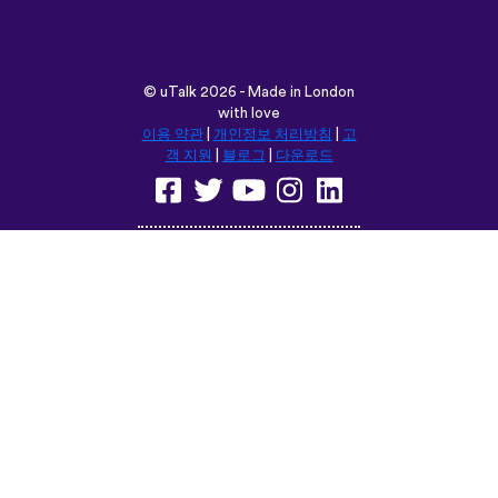
객 지원
|
블로그
|
다운로드
다음 위치에서 이 사이트를 탐색합
니다:
English
Français
Deutsch
(British)
Español
Italiano
Русский
Nederlands
Svenska
Norsk
Dansk
Suomi
Magyar
Ελληνικά
Türkçe
עברית
中文
日本語
Čeština
Slovenčina
Български
Polski
Română
فارسی
Bahasa
(ایران)
Indonesia
ไทย
Tiếng
한국어
Việt
Português
Українська
العربية
do Brasil
الرسمية
الحديثة