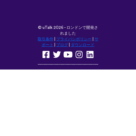
©
uTalk
2026 - ロンドンで開発さ
れました
取引条件
|
プライバシポリシー
|
サ
ポート
|
ブログ
|
ダウンロード
言語：
English
Français
Deutsch
(British)
Español
Italiano
Русский
Nederlands
Svenska
Norsk
Dansk
Suomi
Magyar
Ελληνικά
Türkçe
עברית
中文
日本語
Čeština
Slovenčina
Български
Polski
Română
فارسی
Bahasa