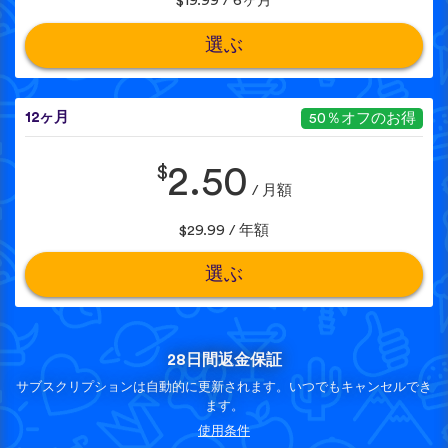
$19.99 / 6ヶ月
選ぶ
12ヶ月
50％オフのお得
$
2.50
/ 月額
$29.99 / 年額
選ぶ
28日間返金保証
サブスクリプションは自動的に更新されます。いつでもキャンセルでき
ます。
使用条件