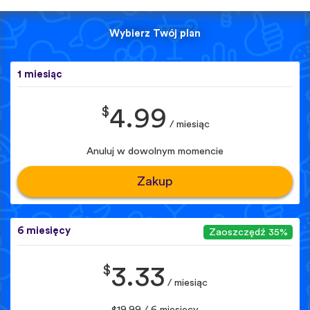
Wybierz Twój plan
1 miesiąc
$
4.99
/ miesiąc
Anuluj w dowolnym momencie
Zakup
6 miesięcy
Zaoszczędź 35%
$
3.33
/ miesiąc
$19.99 / 6 miesięcy