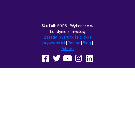
©
uTalk
2026 - Wykonane w
Londynie z miłością
Zasady i Warunki
|
Polityka
prywatności
|
Pomoc
|
Blog
|
Pobierz
Przeglądaj tę witrynę w:
English
Français
Deutsch
(British)
Español
Italiano
Русский
Nederlands
Svenska
Norsk
Dansk
Suomi
Magyar
Ελληνικά
Türkçe
עברית
中文
日本語
Čeština
Slovenčina
Български
Polski