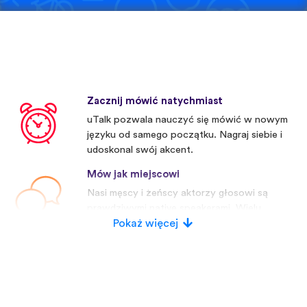
Zacznij mówić natychmiast
uTalk pozwala nauczyć się mówić w nowym
języku od samego początku. Nagraj siebie i
udoskonal swój akcent.
Mów jak miejscowi
Nasi męscy i żeńscy aktorzy głosowi są
prawdziwymi native speakerami. Wielu
konkurentów używa sztucznych głosów.
Pokaż więcej