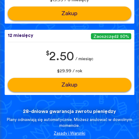
Zakup
12 miesięcy
Zaoszczędź 50%
$
2.50
/ miesiąc
$29.99 / rok
Zakup
28-dniowa gwarancja zwrotu pieniędzy
Plany odnawiają się automatycznie. Możesz anulować w dowolnym
momencie.
Zasady i Warunki